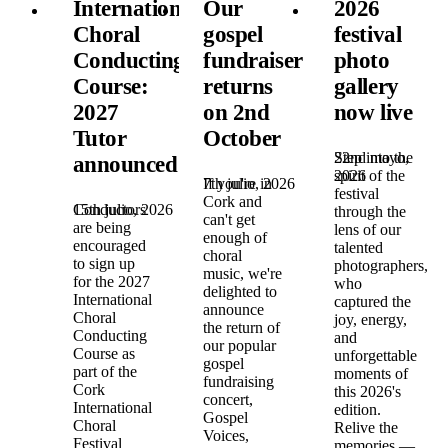
International
Our
2026
Choral
gospel
festival
Conducting
fundraiser
photo
Course:
returns
gallery
2027
on 2nd
now live
Tutor
October
22nd mayo,
Step into the
announced!
2026
spirit of the
7th julio, 2026
If you're in
festival
Cork and
15th julio, 2026
Conductors
through the
can't get
are being
lens of our
enough of
encouraged
talented
choral
to sign up
photographers,
music, we're
for the 2027
who
delighted to
International
captured the
announce
Choral
joy, energy,
the return of
Conducting
and
our popular
Course as
unforgettable
gospel
part of the
moments of
fundraising
Cork
this 2026's
concert,
International
edition.
Gospel
Choral
Relive the
Voices,
Festival
memories —