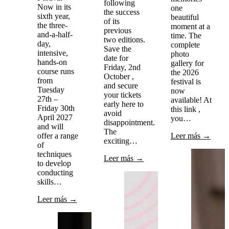
following
Now in its
one
the success
sixth year,
beautiful
of its
the three-
moment at a
previous
and-a-half-
time. The
two editions.
day,
complete
Save the
intensive,
photo
date for
hands-on
gallery for
Friday, 2nd
course runs
the 2026
October ,
from
festival is
and secure
Tuesday
now
your tickets
27th –
available! At
early here to
Friday 30th
this link ,
avoid
April 2027
you…
disappointment.
and will
The
offer a range
Leer más →
exciting…
of
techniques
Leer más →
to develop
conducting
skills…
Leer más →