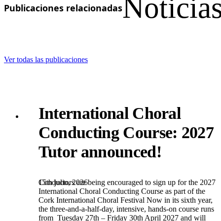
Noticias
Publicaciones relacionadas
Ver todas las publicaciones
International Choral
Conducting Course: 2027
Tutor announced!
15th julio, 2026
Conductors are being encouraged to sign up for the 2027
International Choral Conducting Course as part of the
Cork International Choral Festival Now in its sixth year,
the three-and-a-half-day, intensive, hands-on course runs
from Tuesday 27th – Friday 30th April 2027 and will