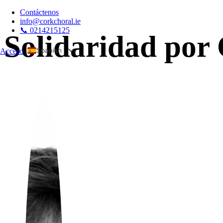
Contáctenos
info@corkchoral.ie
📞 0214215125
Solidaridad por
Spanish
Acceso
a
English
Bulgarian
Czech
Danish
German
Greek
Estonian
French
Hungarian
Italian
Polish
Portuguese