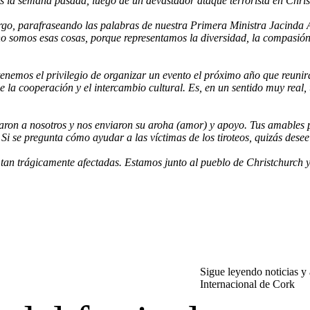
s la semana pasada, luego de un devastador ataque terrorista en Chri
argo, parafraseando las palabras de nuestra Primera Ministra Jacinda
 no somos esas cosas, porque representamos la diversidad, la compasió
enemos el privilegio de organizar un evento el próximo año que reunir
e la cooperación y el intercambio cultural. Es, en un sentido muy real, u
aron a nosotros y nos enviaron su aroha (amor) y apoyo. Tus amables p
Si se pregunta cómo ayudar a las víctimas de los tiroteos, quizás dese
to tan trágicamente afectadas. Estamos junto al pueblo de Christchur
Sigue leyendo noticias y 
Internacional de Cork