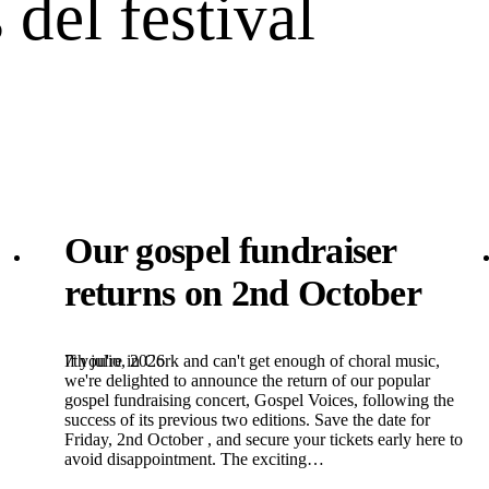
 del festival
Our gospel fundraiser
returns on 2nd October
7th julio, 2026
If you're in Cork and can't get enough of choral music,
we're delighted to announce the return of our popular
gospel fundraising concert, Gospel Voices, following the
success of its previous two editions. Save the date for
Friday, 2nd October , and secure your tickets early here to
avoid disappointment. The exciting…