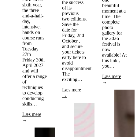
the success
sixth year,
beautiful
of its
the three-
moment at a
previous
and-a-half-
time. The
two editions.
day,
complete
Save the
intensive,
photo
date for
hands-on
gallery for
Friday, 2nd
course runs
the 2026
October ,
from
festival is
and secure
Tuesday
now
your tickets
27th –
available! At
early here to
Friday 30th
this link ,
avoid
April 2027
you…
disappointment.
and will
The
offer a range
Læs mere
exciting…
of
→
techniques
Læs mere
to develop
→
conducting
skills…
Læs mere
→