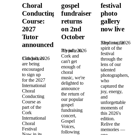
Choral
gospel
festival
Conducting
fundraiser
photo
Course:
returns
gallery
2027
on 2nd
now live
Tutor
October
22nd maj, 2026
Step into the
announced!
spirit of the
7th juli, 2026
If you're in
festival
Cork and
15th juli, 2026
Conductors
through the
can't get
are being
lens of our
enough of
encouraged
talented
choral
to sign up
photographers,
music, we're
for the 2027
who
delighted to
International
captured the
announce
Choral
joy, energy,
the return of
Conducting
and
our popular
Course as
unforgettable
gospel
part of the
moments of
fundraising
Cork
this 2026's
concert,
International
edition.
Gospel
Choral
Relive the
Voices,
Festival
memories —
following
Now in its
one