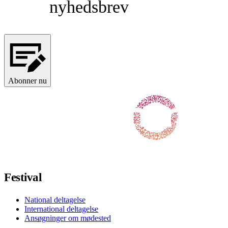
nyhedsbrev
Abonner nu
Følg os på Facebook
Følg os på X / Twitter
Følg os på Instagram
Følg os på Youtube
Følg os på TikTok
Festival
National deltagelse
International deltagelse
Ansøgninger om mødested