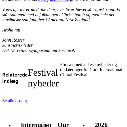
Vores hjerter er med alle dem, hvis liv er blevet så tragisk ramt. Vi
står sammen med befolkningen i Christchurch og med hele det
muslimske samfund her i Aotearoa New Zealand.
Aroha nui
John Rosser
kunstnerisk leder
Det 12. verdenssymposium om kormusik
Fortsæt med at læse nyheder og
Festival
opdateringer fra Cork International
Relaterede
Choral Festival
indlæg
nyheder
Se alle opslag
International
Our
2026