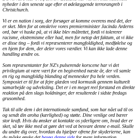
nyheder i den seneste uge efter et ødelæggende terrorangreb i
Christchurch.
Vi er en nation i sorg, der forsøger at komme overens med det, der
er sket. Men for at omskrive vores premierminister Jacinda Arderns
ord, bør vi huske på, at vi ikke blev målrettet, fordi vi tolererer
racisme, ekstremisme eller had, men for netop det faktum, at vi ikke
er disse ting – fordi vi repræsenterer mangfoldighed, medfølelse og
en hjem for dem, der deler vores værdier. Vi kan ikke lade denne
handling ændre os.
Som repræsentanter for NZ's pulserende korscene har vi det
privilegium at være vært for en begivenhed næste år, der vil samle
en rig og mangfoldig blanding af mennesker fra hele verden.
Symposiet er til for at fejre glæden ved kormusik gennem kulturelt
samarbejde og udveksling. Det er i en meget reel forstand en direkte
reaktion på den slags holdninger, der resulterede i sidste fredags
grusomhed.
Tak til alle dem i det internationale samfund, som har nået ud til os
og sendt din aroha (kærlighed) og støtte. Dine venlige ord bærer
stor kraft. Hvis du ønsker at kontakte os yderligere om, hvad der er
sket, så tøv ikke med at gøre det ved at besvare denne e-mail. Skulle
du undre dig over, hvordan du hjælper ofrene for skyderierne, kan
du måske ønske det
besøg denne side
for mere information.