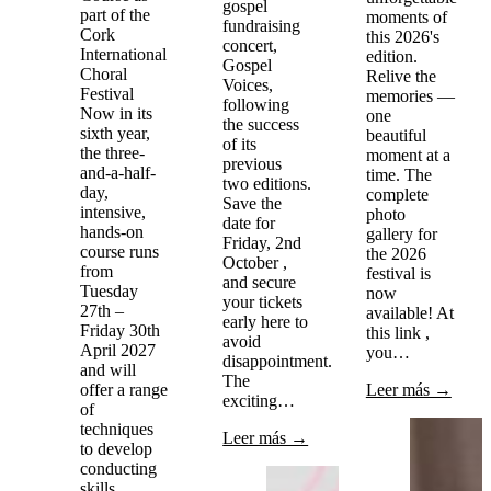
gospel
part of the
moments of
fundraising
Cork
this 2026's
concert,
International
edition.
Gospel
Choral
Relive the
Voices,
Festival
memories —
following
Now in its
one
the success
sixth year,
beautiful
of its
the three-
moment at a
previous
and-a-half-
time. The
two editions.
day,
complete
Save the
intensive,
photo
date for
hands-on
gallery for
Friday, 2nd
course runs
the 2026
October ,
from
festival is
and secure
Tuesday
now
your tickets
27th –
available! At
early here to
Friday 30th
this link ,
avoid
April 2027
you…
disappointment.
and will
The
offer a range
Leer más →
exciting…
of
techniques
Leer más →
to develop
conducting
skills…