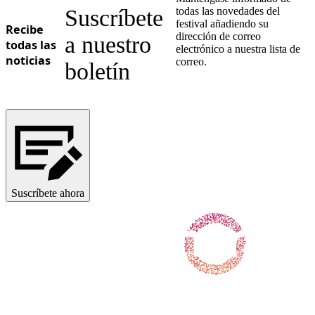
Suscríbete
todas las novedades del
festival añadiendo su
Recibe
dirección de correo
a nuestro
todas las
electrónico a nuestra lista de
noticias
correo.
boletín
Suscríbete ahora
Síguenos en Facebook
Síguenos en X / Twitter
Síguenos en Instagram
Síguenos en Youtube
Síguenos en TikTok