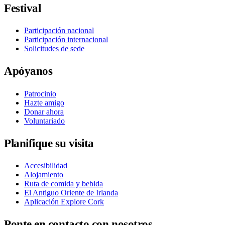
Festival
Participación nacional
Participación internacional
Solicitudes de sede
Apóyanos
Patrocinio
Hazte amigo
Donar ahora
Voluntariado
Planifique su visita
Accesibilidad
Alojamiento
Ruta de comida y bebida
El Antiguo Oriente de Irlanda
Aplicación Explore Cork
Ponte en contacto con nosotros