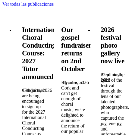
Ver todas las publicaciones
International
Our
2026
Choral
gospel
festival
Conducting
fundraiser
photo
Course:
returns
gallery
2027
on 2nd
now live
Tutor
October
22nd mayo,
Step into the
announced!
2026
spirit of the
7th julio, 2026
If you're in
festival
Cork and
15th julio, 2026
Conductors
through the
can't get
are being
lens of our
enough of
encouraged
talented
choral
to sign up
photographers,
music, we're
for the 2027
who
delighted to
International
captured the
announce
Choral
joy, energy,
the return of
Conducting
and
our popular
Course as
unforgettable