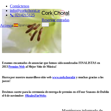
Contáctenos
info@corkchoral.ie
📞 0214215125
Reservar entradas
Spanish
Acceso
a
English
Bulgarian
Czech
Danish
German
Estamos encantados de anunciar que hemos sido nombrados FINALISTAS en
2013
Premios Web
al Mejor Sitio de Música!
Greek
Estonian
Hurra por nuestro maravilloso sitio web
www.corkchoral.ie
y muchas gracias a los
jueces!
French
Hungarian
Deséenos suerte para la ceremonia de entrega de premios en el Four Seasons de Dublín
el 6 de noviembre
#RealexFireWebs
Italian
Polish
Portuguese
Manténgase informado de