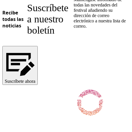
Suscríbete
todas las novedades del
Ukrainian
festival añadiendo su
Recibe
dirección de correo
a nuestro
todas las
electrónico a nuestra lista de
noticias
correo.
boletín
Suscríbete ahora
Síguenos en Facebook
Síguenos en X / Twitter
Síguenos en Instagram
Síguenos en Youtube
Síguenos en TikTok