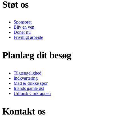
Støt os
Sponsorat
Bliv en ven
Doner nu
Frivilligt arbejde
Planlæg dit besøg
Tilgængelighed
Indkvartering
Mad & drikke spor
Irlands gamle øst
Udforsk Cork-appen
Kontakt os