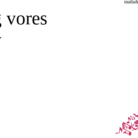
mailadr
g vores
v