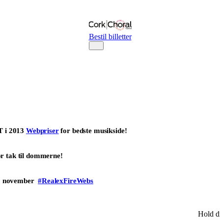
Bestil billetter
ST i 2013
Webpriser
for bedste musikside!
or tak til dommerne!
 6. november
#RealexFireWebs
Hold di