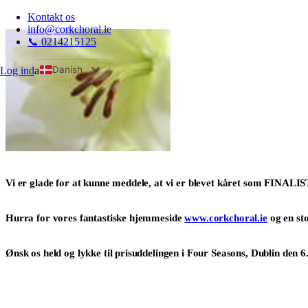
Kontakt os
info@corkchoral.ie
📞 0214215125
Danish
Log ind
a
English
Bulgarian
Czech
German
Greek
Vi er glade for at kunne meddele, at vi er blevet kåret som FINALI
Spanish
Estonian
Hurra for vores fantastiske hjemmeside
www.corkchoral.ie
og en st
French
Hungarian
Ønsk os held og lykke til prisuddelingen i Four Seasons, Dublin den
Italian
Polish
Portuguese