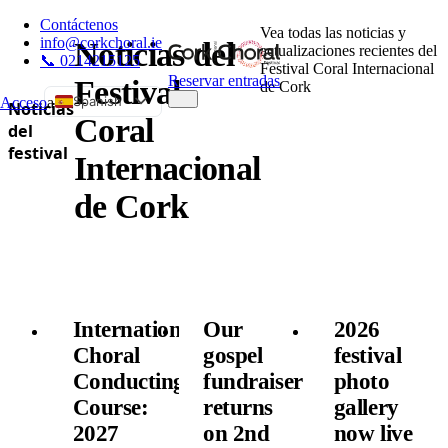
Contáctenos
Vea todas las noticias y
info@corkchoral.ie
Noticias del
actualizaciones recientes del
📞 0214215125
Festival Coral Internacional
Reservar entradas
Festival
de Cork
Spanish
Acceso
a
Noticias
Coral
del
English
festival
Internacional
Bulgarian
Czech
de Cork
Danish
German
Greek
Estonian
International
Our
2026
French
Choral
gospel
festival
Hungarian
Conducting
fundraiser
photo
Italian
Course:
returns
gallery
Polish
2027
on 2nd
now live
Portuguese