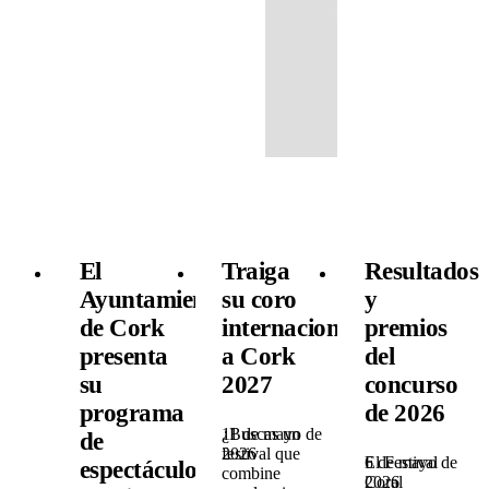
El
Traiga
Resultados
Ayuntamiento
su coro
y
de Cork
internacional
premios
presenta
a Cork
del
su
2027
concurso
programa
de 2026
11 de mayo de
¿Buscas un
de
2026
festival que
6 de mayo de
El Festival
espectáculos
combine
2026
Coral