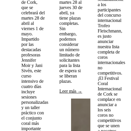
de Cork,
martes 28 al
a los
que se
jueves 30 de
participantes
celebrará del
abril, ya
del concurso
martes 28 de
tiene plazas
internacional
abril al
completas.
Trofeo
viernes 1 de
Sin
Fleischmann,
mayo.
embargo,
es justo
Impartido
podemos
anunciar
por las
considerar
nuestra lista
destacadas
un número
completa de
profesoras
limitado de
coros
Jennifer
solicitantes
internacionales
Moir y Jani
para la lista
no
Sivén, este
de espera si
competitivos.
curso
se liberan
¡El Festival
intensivo de
plazas.
Coral
cuatro días
Internacional
Leer más →
incluye
de Cork se
sesiones
complace en
personalizadas
anunciar a
y un taller
los seis
práctico con
coros no
el conjunto
competitivos
coral más
que se unen
importante
a nosotros