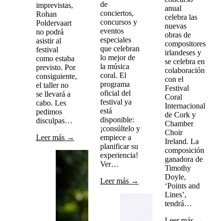
de
imprevistas,
anual
conciertos,
Rohan
celebra las
concursos y
Poldervaart
nuevas
eventos
no podrá
obras de
especiales
asistir al
compositores
que celebran
festival
irlandeses y
lo mejor de
como estaba
se celebra en
la música
previsto. Por
colaboración
coral. El
consiguiente,
con el
programa
el taller no
Festival
oficial del
se llevará a
Coral
festival ya
cabo. Les
Internacional
está
pedimos
de Cork y
disponible:
disculpas…
Chamber
¡consúltelo y
Choir
Leer más →
empiece a
Ireland. La
planificar su
composición
experiencia!
ganadora de
Ver…
Timothy
Doyle,
Leer más →
‘Points and
Lines’,
tendrá…
Leer más →