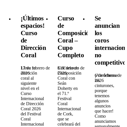
¡Últimos
Curso
Se
espacios!
de
anuncian
Curso
Composición
los
de
Coral –
coros
Dirección
Cupo
internacion
Coral
Completo
no
competitivo
17 de febrero de
Lleva tu
6 de febrero de
El Curso de
2026
dirección
2026
Composición
6 de febrero de
¡Abróchense
coral al
Coral con
2026
los
siguiente
Seán
cinturones,
nivel en el
Doherty en
porque
Curso
el 71.º
tenemos
Internacional
Festival
algunos
de Dirección
Coral
anuncios
Coral 2026
Internacional
que hacer!
del Festival
de Cork,
Como
Coral
que se
anunciamos
Internacional
celebrará del
semanalmente