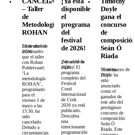
CANCELADO
¡Ya está
Timothy
– Taller
disponible
Doyle
de
el
gana el
Metodología
programa
concurso
ROHAN
del
de
festival
composició
28 de abril de
Lamentamos
de 2026!
Seán Ó
2026
informarles
Riada
que el taller
2 de abril de
¡Se acabó la
con Rohan
2026
espera! El
Poldervaart:
10 de marzo de
Timothy
programa
‘La
2026
Doyle ha
completo del
metodología
sido
Festival
ROHAN’,
anunciado
Coral
programado
como el
Internacional
para el
ganador de
de Cork
viernes 1 de
este año del
2026 ya está
mayo a las
prestigioso
publicado.
15:30, ha
concurso de
Descubra
sido
composición
una
cancelado.
Seán Ó
emocionante
Debido a
Riada. Este
programación
circunstancias
concurso