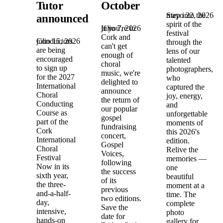
Tutor
October
Ukrainian
mayo 22, 2026
Step into the
announced!
spirit of the
julio 7, 2026
If you're in
festival
Cork and
julio 15, 2026
Conductors
through the
can't get
are being
lens of our
enough of
encouraged
talented
choral
to sign up
photographers,
music, we're
for the 2027
who
delighted to
International
captured the
announce
Choral
joy, energy,
the return of
Conducting
and
our popular
Course as
unforgettable
gospel
part of the
moments of
fundraising
Cork
this 2026's
concert,
International
edition.
Gospel
Choral
Relive the
Voices,
Festival
memories —
following
Now in its
one
the success
sixth year,
beautiful
of its
the three-
moment at a
previous
and-a-half-
time. The
two editions.
day,
complete
Save the
intensive,
photo
date for
hands-on
gallery for