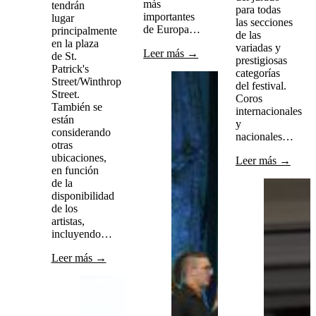
más
tendrán
para todas
importantes
lugar
las secciones
de Europa…
principalmente
de las
en la plaza
variadas y
Leer más →
de St.
prestigiosas
Patrick's
categorías
Street/Winthrop
del festival.
Street.
Coros
También se
internacionales
están
y
considerando
nacionales…
otras
ubicaciones,
Leer más →
en función
de la
disponibilidad
de los
artistas,
incluyendo…
Leer más →