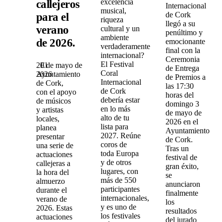
excelencia
callejeros
Internacional
musical,
de Cork
para el
riqueza
llegó a su
verano
cultural y un
penúltimo y
ambiente
de 2026.
emocionante
verdaderamente
final con la
internacional?
Ceremonia
El Festival
20 de mayo de
El
de Entrega
Coral
2026
Ayuntamiento
de Premios a
Internacional
de Cork,
las 17:30
de Cork
con el apoyo
horas del
debería estar
de músicos
domingo 3
en lo más
y artistas
de mayo de
alto de tu
locales,
2026 en el
lista para
planea
Ayuntamiento
2027. Reúne
presentar
de Cork.
coros de
una serie de
Tras un
toda Europa
actuaciones
festival de
y de otros
callejeras a
gran éxito,
lugares, con
la hora del
se
más de 550
almuerzo
anunciaron
participantes
durante el
finalmente
internacionales,
verano de
los
y es uno de
2026. Estas
resultados
los festivales
actuaciones
del jurado