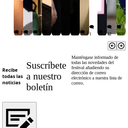
🗨️
🗨️
🗨️
🗨️ 1
🗨️ 0
🗨️ 0
🗨️ 0
🗨️ 4
🗨️ 1
🗨️ 6
🗨️ 1
🗨️ 9
1
22
268
Manténgase informado de
Suscríbete
todas las novedades del
festival añadiendo su
Recibe
dirección de correo
a nuestro
todas las
electrónico a nuestra lista de
noticias
correo.
boletín