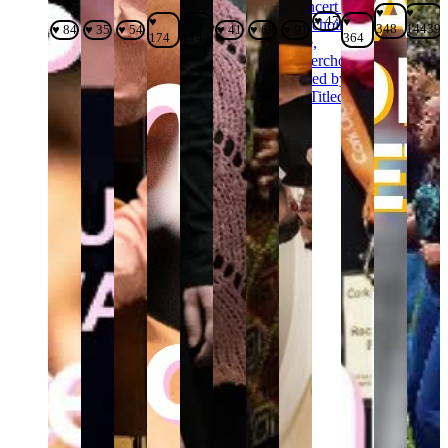
♥
♥
♥ 47
♥
♥
♥
348
14439
♥ 84
♥ 35
♥ 54
♥ 41
♥ 68
♥ 91
174
114
364