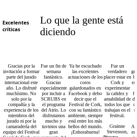
Lo que la gente está
Excelentes
críticas
diciendo
Gracias por la
Fue un fin de
Ya he escuchado
Fue un
invitación a formar
semana
las excelentes
verdadero
gra
parte del jurado
fantástico.
actuaciones de los
placer estar en
ho
internacional este
Gracias
coros
Cork y
en
año. Lo disfruté
especialmente
galardonados en
experimentar
muchísimo. No
por incluir a
Facebook y debo
la calidez y
fo
solo por la
SCRUBS en
decir que el
amabilidad de
de
compañía y la
el programa
Festival de Cork,
todos los que
d
experiencia de los
del Atrio. Lo
con su fantástico
trabajan en el
m
miembros del
disfrutamos
ambiente, siempre
festival.
d
jurado ni por la
mucho y
está entre los más
Grainne
camaradería del
tuvimos una
bellos del mundo.
Ag
Stevenson,
equipo del Festival
gran
¡Enhorabuena!
en
Director