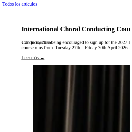
Todos los artículos
International Choral Conducting Cour
15th julio, 2026
Conductors are being encouraged to sign up for the 2027 Int
course runs from Tuesday 27th – Friday 30th April 2026 and
Leer más →