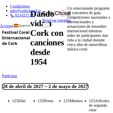
Contáctenos
Un emocionante programa
info@corkchoral.ie
Dando
de conciertos de gala,
📞 0214215125
competiciones nacionales e
Reservar entradas
vida a
internacionales y
Spanish
Acceso
a
actuaciones de renombre
Cork con
internacional mientras
Festival Coral
English
miles de participantes dan
Internacional
vida a la ciudad durante
canciones
Bulgarian
de Cork
cinco días de maravillosa
Czech
música coral.
desde
Danish
1954
German
Greek
Participar
Estonian
French
28 de abril de 2027 ~ 2 de mayo de 2027
Hungarian
Italian
125
Días
125
Horas
125
Minutos
125
Artículos
Polish
de segunda
clase
Portuguese