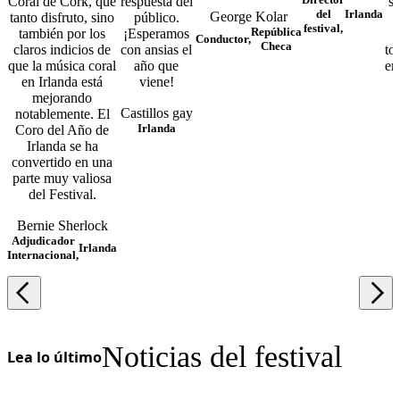
Coral de Cork, que
respuesta del
su
del
Irlanda
George Kolar
tanto disfruto, sino
público.
festival,
República
también por los
¡Esperamos
Conductor,
Checa
claros indicios de
con ansias el
to
que la música coral
año que
en
en Irlanda está
viene!
e
mejorando
Castillos gay
notablemente. El
Irlanda
Coro del Año de
Irlanda se ha
convertido en una
parte muy valiosa
del Festival.
Bernie Sherlock
Adjudicador
Irlanda
Internacional,
Noticias del festival
Lea lo último