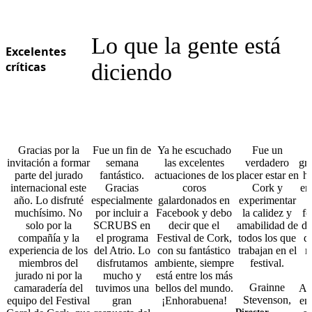
Lo que la gente está
Excelentes
críticas
diciendo
Gracias por la
Fue un fin de
Ya he escuchado
Fue un
invitación a formar
semana
las excelentes
verdadero
gra
parte del jurado
fantástico.
actuaciones de los
placer estar en
ho
internacional este
Gracias
coros
Cork y
en
año. Lo disfruté
especialmente
galardonados en
experimentar
muchísimo. No
por incluir a
Facebook y debo
la calidez y
fo
solo por la
SCRUBS en
decir que el
amabilidad de
de
compañía y la
el programa
Festival de Cork,
todos los que
d
experiencia de los
del Atrio. Lo
con su fantástico
trabajan en el
m
miembros del
disfrutamos
ambiente, siempre
festival.
d
jurado ni por la
mucho y
está entre los más
Grainne
camaradería del
tuvimos una
bellos del mundo.
Ag
Stevenson,
equipo del Festival
gran
¡Enhorabuena!
en
Director