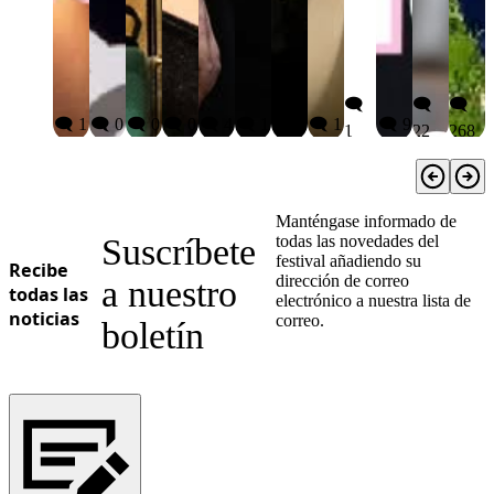
🗨️
🗨️
🗨️
🗨️ 1
🗨️ 0
🗨️ 0
🗨️ 0
🗨️ 4
🗨️ 1
🗨️ 6
🗨️ 1
🗨️ 9
1
22
268
Manténgase informado de
Suscríbete
todas las novedades del
festival añadiendo su
Recibe
dirección de correo
a nuestro
todas las
electrónico a nuestra lista de
noticias
correo.
boletín