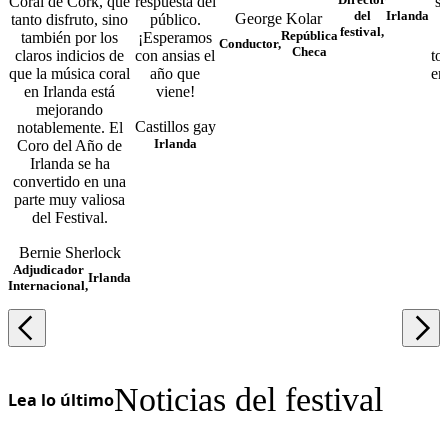
Coral de Cork, que
respuesta del
su
del
Irlanda
George Kolar
tanto disfruto, sino
público.
festival,
República
también por los
¡Esperamos
Conductor,
Checa
claros indicios de
con ansias el
to
que la música coral
año que
en
en Irlanda está
viene!
e
mejorando
Castillos gay
notablemente. El
Irlanda
Coro del Año de
Irlanda se ha
convertido en una
parte muy valiosa
del Festival.
Bernie Sherlock
Adjudicador
Irlanda
Internacional,
Noticias del festival
Lea lo último