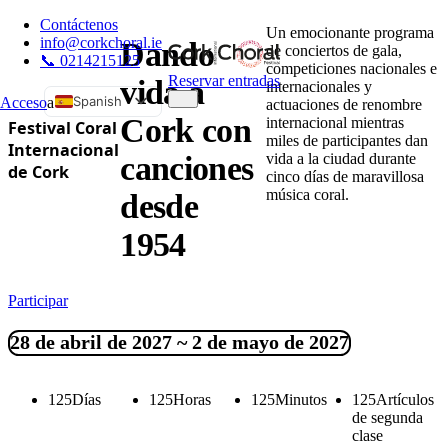
Contáctenos
Un emocionante programa
info@corkchoral.ie
Dando
de conciertos de gala,
📞 0214215125
competiciones nacionales e
Reservar entradas
vida a
internacionales y
Spanish
Acceso
a
actuaciones de renombre
Cork con
internacional mientras
Festival Coral
English
miles de participantes dan
Internacional
vida a la ciudad durante
canciones
Bulgarian
de Cork
cinco días de maravillosa
Czech
música coral.
desde
Danish
1954
German
Greek
Participar
Estonian
French
28 de abril de 2027 ~ 2 de mayo de 2027
Hungarian
Italian
125
Días
125
Horas
125
Minutos
125
Artículos
Polish
de segunda
clase
Portuguese