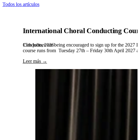
Todos los artículos
International Choral Conducting Cour
15th julio, 2026
Conductors are being encouraged to sign up for the 2027 Int
course runs from Tuesday 27th – Friday 30th April 2027 and
Leer más →