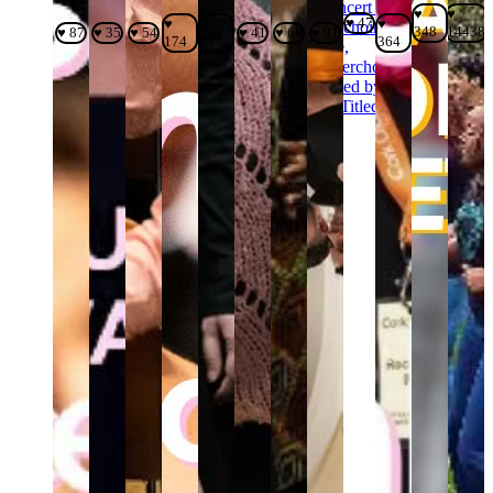
♥
♥
♥ 47
♥
♥
♥
348
14438
♥ 87
♥ 35
♥ 54
♥ 41
♥ 68
♥ 91
174
114
364