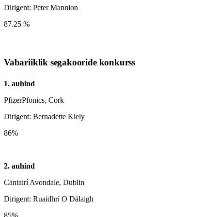
Dirigent: Peter Mannion
87.25 %
Vabariiklik segakooride konkurss
1. auhind
PfizerPfonics, Cork
Dirigent: Bernadette Kiely
86%
2. auhind
Cantairí Avondale, Dublin
Dirigent: Ruaidhrí O Dálaigh
85%