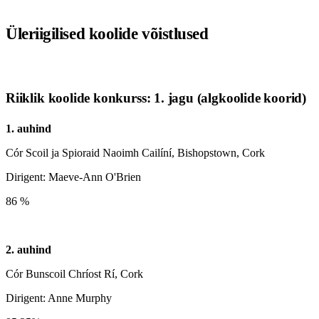
Üleriigilised koolide võistlused
Riiklik koolide konkurss: 1. jagu (algkoolide koorid)
1. auhind
Cór Scoil ja Spioraid Naoimh Cailíní, Bishopstown, Cork
Dirigent: Maeve-Ann O'Brien
86 %
2. auhind
Cór Bunscoil Chríost Rí, Cork
Dirigent: Anne Murphy