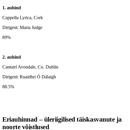
1. auhind
Cappella Lyrica, Cork
Dirigent: Maria Judge
89%
2. auhind
Cantairí Avondale, Co. Dublin
Dirigent: Ruaidhri Ó Dálaigh
88.5%
Eriauhinnad – üleriigilised täiskasvanute ja
noorte võistlused