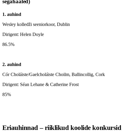
segahääled)
1. auhind
Wesley kolledži seeniorkoor, Dublin
Dirigent: Helen Doyle
86.5%
2. auhind
Cór Choláiste/Gaelcholáiste Choilm, Ballincollig, Cork
Dirigent: Séan Lehane & Catherine Frost
85%
Eriauhinnad – riiklikud koolide konkursid