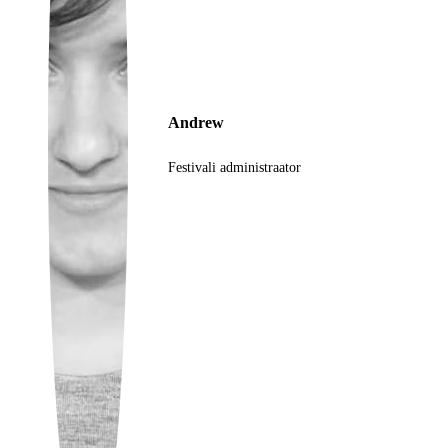
Ukrainian
Andrew
Festivali administraator