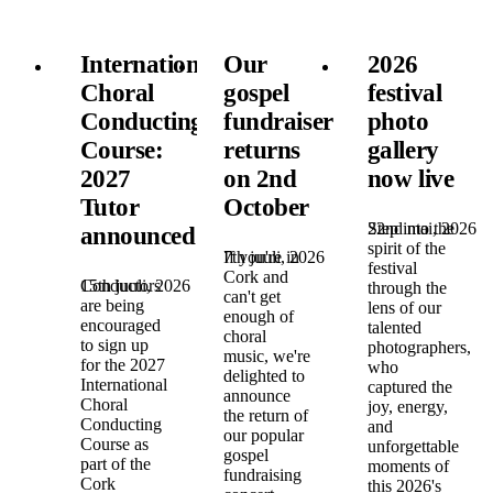
International
Our
2026
Choral
gospel
festival
Conducting
fundraiser
photo
Course:
returns
gallery
2027
on 2nd
now live
Tutor
October
22nd mai, 2026
Step into the
announced!
spirit of the
7th juuli, 2026
If you're in
festival
Cork and
15th juuli, 2026
Conductors
through the
can't get
are being
lens of our
enough of
encouraged
talented
choral
to sign up
photographers,
music, we're
for the 2027
who
delighted to
International
captured the
announce
Choral
joy, energy,
the return of
Conducting
and
our popular
Course as
unforgettable
gospel
part of the
moments of
fundraising
Cork
this 2026's