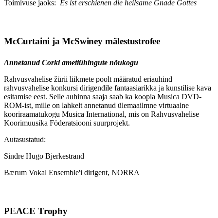
Toimivuse jaoks:
Es ist erschienen die heilsame Gnade Gottes
McCurtaini ja McSwiney mälestustrofee
Annetanud Corki ametiühingute nõukogu
Rahvusvahelise žürii liikmete poolt määratud eriauhind
rahvusvahelise konkursi dirigendile fantaasiarikka ja kunstilise kava
esitamise eest. Selle auhinna saaja saab ka koopia Musica DVD-
ROM-ist, mille on lahkelt annetanud ülemaailmne virtuaalne
kooriraamatukogu Musica International, mis on Rahvusvahelise
Koorimuusika Föderatsiooni suurprojekt.
Autasustatud:
Sindre Hugo Bjerkestrand
Bærum Vokal Ensemble'i dirigent, NORRA
PEACE Trophy