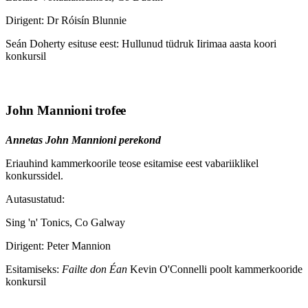
Dirigent: Dr Róisín Blunnie
Seán Doherty esituse eest: Hullunud tüdruk Iirimaa aasta koori
konkursil
John Mannioni trofee
Annetas John Mannioni perekond
Eriauhind kammerkoorile teose esitamise eest vabariiklikel
konkurssidel.
Autasustatud:
Sing 'n' Tonics, Co Galway
Dirigent: Peter Mannion
Esitamiseks:
Failte don Éan
Kevin O'Connelli poolt kammerkooride
konkursil