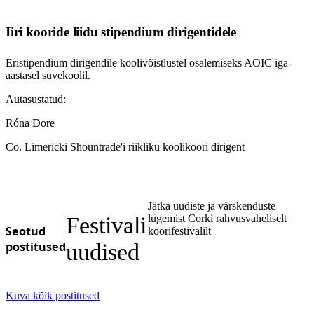
Iiri kooride liidu stipendium dirigentidele
Eristipendium dirigendile koolivõistlustel osalemiseks AOIC iga-
aastasel suvekoolil.
Autasustatud:
Róna Dore
Co. Limericki Shountrade'i riikliku koolikoori dirigent
Jätka uudiste ja värskenduste
Festivali
lugemist Corki rahvusvaheliselt
Seotud
koorifestivalilt
postitused
uudised
Kuva kõik postitused