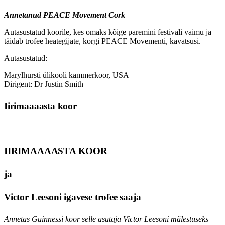
Annetanud PEACE Movement Cork
Autasustatud koorile, kes omaks kõige paremini festivali vaimu ja
täidab trofee heategijate, korgi PEACE Movementi, kavatsusi.
Autasustatud:
Marylhursti ülikooli kammerkoor, USA
Dirigent: Dr Justin Smith
Iirimaa
aasta koor
IIRIMAA
AASTA KOOR
ja
Victor Leesoni igavese trofee saaja
Annetas Guinnessi koor selle asutaja Victor Leesoni mälestuseks