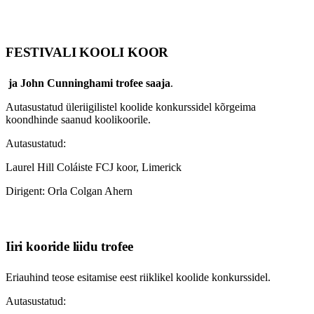
FESTIVALI KOOLI KOOR
ja John Cunninghami trofee saaja
.
Autasustatud üleriigilistel koolide konkurssidel kõrgeima
koondhinde saanud koolikoorile.
Autasustatud:
Laurel Hill Coláiste FCJ koor, Limerick
Dirigent: Orla Colgan Ahern
Iiri kooride liidu trofee
Eriauhind teose esitamise eest riiklikel koolide konkurssidel.
Autasustatud: