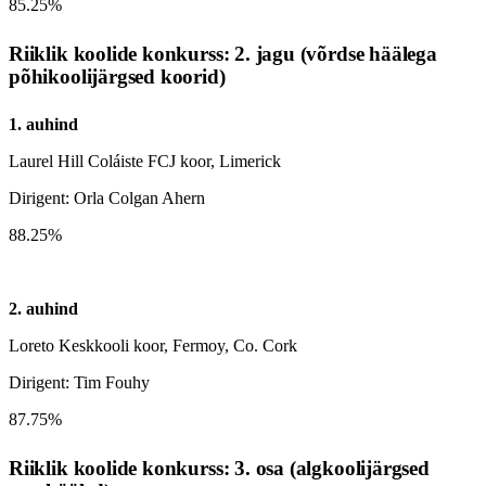
85.25%
Riiklik koolide konkurss: 2. jagu (võrdse häälega
põhikoolijärgsed koorid)
1. auhind
Laurel Hill Coláiste FCJ koor, Limerick
Dirigent: Orla Colgan Ahern
88.25%
2. auhind
Loreto Keskkooli koor, Fermoy, Co. Cork
Dirigent: Tim Fouhy
87.75%
Riiklik koolide konkurss: 3. osa (algkoolijärgsed