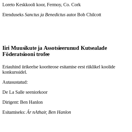
Loreto Keskkooli koor, Fermoy, Co. Cork
Etenduseks
Sanctus ja Benedictus
autor Bob Chilcott
Iiri Muusikute ja Assotsieerunud Kutsealade
Föderatsiooni trofee
Eriauhind iirikeelse kooriteose esitamise eest riiklikel koolide
konkurssidel.
Autasustatud:
De La Salle seeniorkoor
Dirigent: Ben Hanlon
Esitamiseks:
Ár nAthair, Ben Hanlon