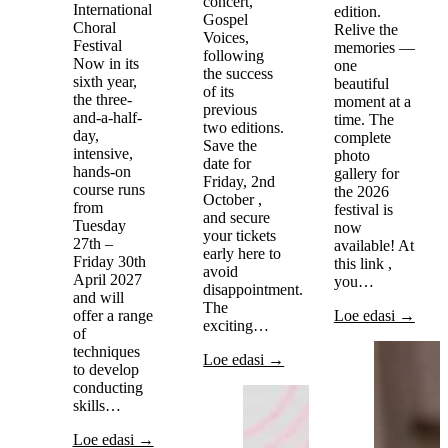
concert,
International
edition.
Gospel
Choral
Relive the
Voices,
Festival
memories —
following
Now in its
one
the success
sixth year,
beautiful
of its
the three-
moment at a
previous
and-a-half-
time. The
two editions.
day,
complete
Save the
intensive,
photo
date for
hands-on
gallery for
Friday, 2nd
course runs
the 2026
October ,
from
festival is
and secure
Tuesday
now
your tickets
27th –
available! At
early here to
Friday 30th
this link ,
avoid
April 2027
you…
disappointment.
and will
The
offer a range
Loe edasi →
exciting…
of
techniques
Loe edasi →
to develop
conducting
skills…
Loe edasi →