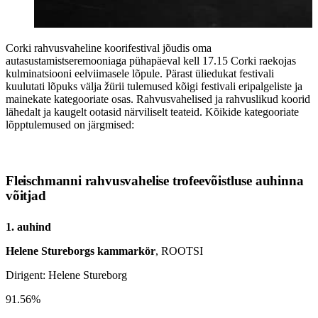
Corki rahvusvaheline koorifestival jõudis oma
autasustamistseremooniaga pühapäeval kell 17.15 Corki raekojas
kulminatsiooni eelviimasele lõpule. Pärast üliedukat festivali
kuulutati lõpuks välja žürii tulemused kõigi festivali eripalgeliste ja
mainekate kategooriate osas. Rahvusvahelised ja rahvuslikud koorid
lähedalt ja kaugelt ootasid närviliselt teateid. Kõikide kategooriate
lõpptulemused on järgmised:
Fleischmanni rahvusvahelise trofeevõistluse auhinna
võitjad
1. auhind
Helene Stureborgs kammarkӧr
, ROOTSI
Dirigent: Helene Stureborg
91.56%