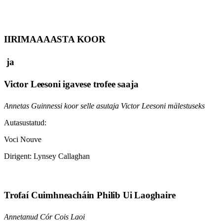
IIRIMAA
AASTA KOOR
ja
Victor Leesoni igavese trofee saaja
Annetas Guinnessi koor selle asutaja Victor Leesoni mälestuseks
Autasustatud:
Voci Nouve
Dirigent: Lynsey Callaghan
Trofaí Cuimhneacháin Philib Ui Laoghaire
Annetanud Cór Cois Laoi