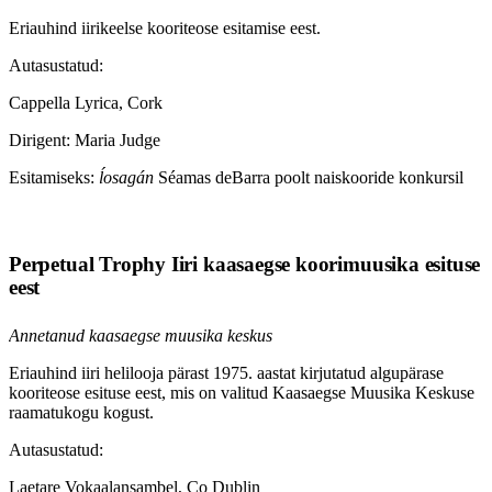
Eriauhind iirikeelse kooriteose esitamise eest.
Autasustatud:
Cappella Lyrica, Cork
Dirigent: Maria Judge
Esitamiseks:
ĺosagán
Séamas deBarra poolt naiskooride konkursil
Perpetual Trophy Iiri kaasaegse koorimuusika esituse
eest
Annetanud kaasaegse muusika keskus
Eriauhind iiri helilooja pärast 1975. aastat kirjutatud algupärase
kooriteose esituse eest, mis on valitud Kaasaegse Muusika Keskuse
raamatukogu kogust.
Autasustatud:
Laetare Vokaalansambel, Co Dublin