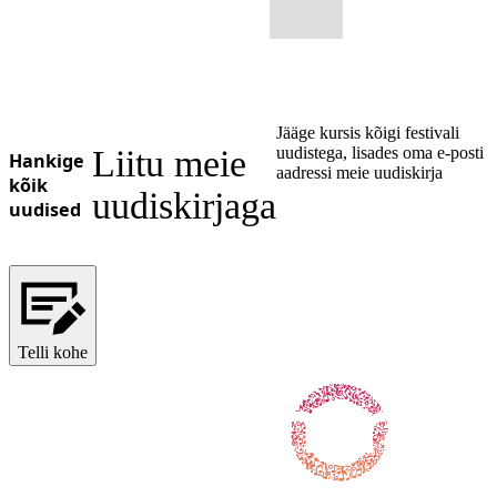
Jääge kursis kõigi festivali
Liitu meie
uudistega, lisades oma e-posti
Hankige
aadressi meie uudiskirja
kõik
uudiskirjaga
uudised
Telli kohe