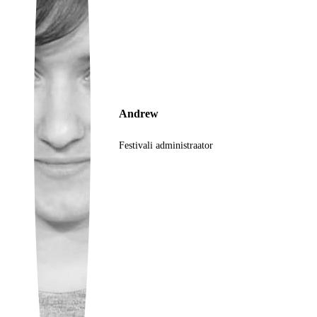
Ukrainian
Andrew
Festivali administraator