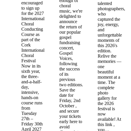
enough of
encouraged
talented
choral
to sign up
photographers,
music, we're
for the 2027
who
delighted to
International
captured the
announce
Choral
joy, energy,
the return of
Conducting
and
our popular
Course as
unforgettable
gospel
part of the
moments of
fundraising
Cork
this 2026's
concert,
International
edition.
Gospel
Choral
Relive the
Voices,
Festival
memories —
following
Now in its
one
the success
sixth year,
beautiful
of its
the three-
moment at a
previous
and-a-half-
time. The
two editions.
day,
complete
Save the
intensive,
photo
date for
hands-on
gallery for
Friday, 2nd
course runs
the 2026
October ,
from
festival is
and secure
Tuesday
now
your tickets
27th –
available! At
early here to
Friday 30th
this link ,
avoid
April 2027
you…