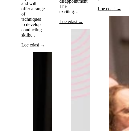
disappointment.
and will
The
offer a range
Loe edasi →
exciting…
of
techniques
Loe edasi →
to develop
conducting
skills…
Loe edasi →