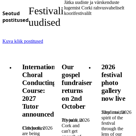
Jätka uudiste ja värskenduste
Festivali
lugemist Corki rahvusvaheliselt
Seotud
koorifestivalilt
postitused
uudised
Kuva kõik postitused
International
Our
2026
Choral
gospel
festival
Conducting
fundraiser
photo
Course:
returns
gallery
2027
on 2nd
now live
Tutor
October
22nd mai, 2026
Step into the
announced!
spirit of the
7th juuli, 2026
If you're in
festival
Cork and
15th juuli, 2026
Conductors
through the
can't get
are being
lens of our