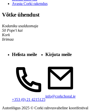
Avasta Corki rakendus
Võtke ühendust
Kodaniku usaldusmaja
50 Pope'i kai
Kork
Iirimaa
Helista meile
Kirjuta meile
info@corkchoral.ie
+353 (0) 21 4215125
Autoriõigus 2025 © Corki rahvusvaheline koorifestival