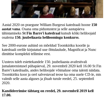
Aastal 2020 on praegune William Burgessi katedraali hoone
150
aastat vana
. Osana oma pidustustest ja selle aastapäeva
tähistamiseks
St Fin Barre'i katedraal
kutsub kõiki heliloojaid
osalema
150. juubeliaasta heliloomingu konkurss
.
See 2000-eurone auhind on mõeldud Toomkiriku koorile ja
katedraali orelile kirjutatud uue õhtulaulude, Magnificat ja Nunc
dimittise komplekti tellimise eest.
Uusteos tuleb esiettekandele 150. juubeliaasta avafestivali
jumalateenistusel pühapäeval, 29. novembril 2020 kell 16.00 St Fin
Barre'i katedraalis, andes heliloojale võimaluse oma talenti näidata.
Toomkiriku koor ja orel salvestavad teose ka oma uuele CD-le, mis
valmib selle aasta alguses ja jõuab turule reedel, 25. septembril
2020.
Kandideerimise tähtaeg on reedel, 29. novembril 2019 kell
17.00.