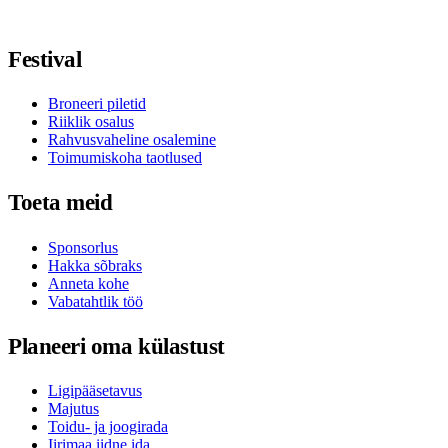
Jälgi meid Facebookis
Jälgi meid X-is / Twitteris
Jälgi meid Instagramis
Jälgi meid Youtube'is
Jälgi meid TikTokis
Festival
Broneeri piletid
Riiklik osalus
Rahvusvaheline osalemine
Toimumiskoha taotlused
Toeta meid
Sponsorlus
Hakka sõbraks
Anneta kohe
Vabatahtlik töö
Planeeri oma külastust
Ligipääsetavus
Majutus
Toidu- ja joogirada
Iirimaa iidne ida