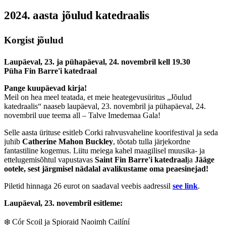
2024. aasta jõulud katedraalis
Korgist jõulud
Laupäeval, 23. ja pühapäeval, 24. novembril kell 19.30
Püha Fin Barre'i katedraal
Pange kuupäevad kirja!
Meil on hea meel teatada, et meie heategevusüritus „Jõulud
katedraalis“ naaseb laupäeval, 23. novembril ja pühapäeval, 24.
novembril uue teema all – Talve Imedemaa Gala!
Selle aasta ürituse esitleb Corki rahvusvaheline koorifestival ja seda
juhib
Catherine Mahon Buckley
, tõotab tulla järjekordne
fantastiline kogemus. Liitu meiega kahel maagilisel muusika- ja
ettelugemisõhtul vapustavas
Saint Fin Barre'i katedraal
ja
Jääge
ootele, sest järgmisel nädalal avalikustame oma peaesinejad!
Piletid hinnaga 26 eurot on saadaval veebis aadressil
see link
.
Laupäeval, 23. novembril esitleme:
❄️ Cór Scoil ja Spioraid Naoimh Cailíní