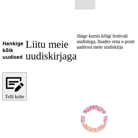
Jääge kursis kõigi festivali
Liitu meie
uudistega, lisades oma e-posti
Hankige
aadressi meie uudiskirja
kõik
uudiskirjaga
uudised
Telli kohe