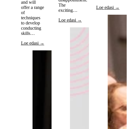
and will
The
offer a range
Loe edasi →
exciting…
of
techniques
Loe edasi →
to develop
conducting
skills…
Loe edasi →