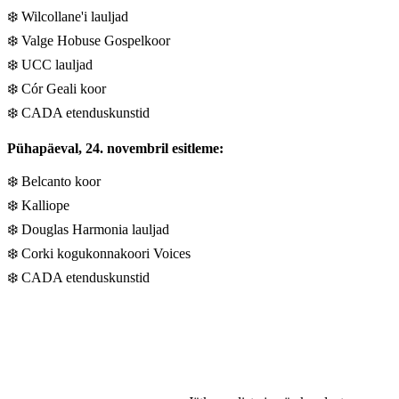
❄️ Wilcollane'i lauljad
❄️ Valge Hobuse Gospelkoor
❄️ UCC lauljad
❄️ Cór Geali koor
❄️ CADA etenduskunstid
Pühapäeval, 24. novembril esitleme:
❄️ Belcanto koor
❄️ Kalliope
❄️ Douglas Harmonia lauljad
❄️ Corki kogukonnakoori Voices
❄️ CADA etenduskunstid