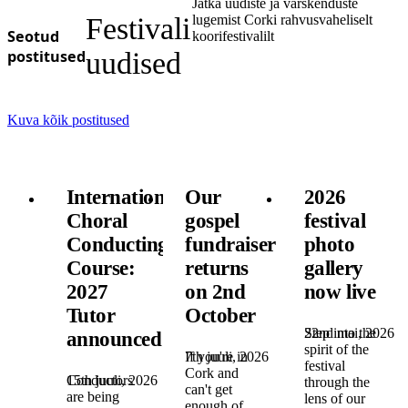
Jätka uudiste ja värskenduste
Festivali
lugemist Corki rahvusvaheliselt
Seotud
koorifestivalilt
postitused
uudised
Kuva kõik postitused
International
Our
2026
Choral
gospel
festival
Conducting
fundraiser
photo
Course:
returns
gallery
2027
on 2nd
now live
Tutor
October
22nd mai, 2026
Step into the
announced!
spirit of the
7th juuli, 2026
If you're in
festival
Cork and
15th juuli, 2026
Conductors
through the
can't get
are being
lens of our
enough of