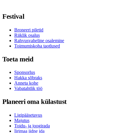
Jälgi meid Facebookis
Jälgi meid X-is / Twitteris
Jälgi meid Instagramis
Jälgi meid Youtube'is
Jälgi meid TikTokis
Festival
Broneeri piletid
Riiklik osalus
Rahvusvaheline osalemine
Toimumiskoha taotlused
Toeta meid
Sponsorlus
Hakka sõbraks
Anneta kohe
Vabatahtlik töö
Planeeri oma külastust
Ligipääsetavus
Majutus
Toidu- ja joogirada
Iirimaa iidne ida