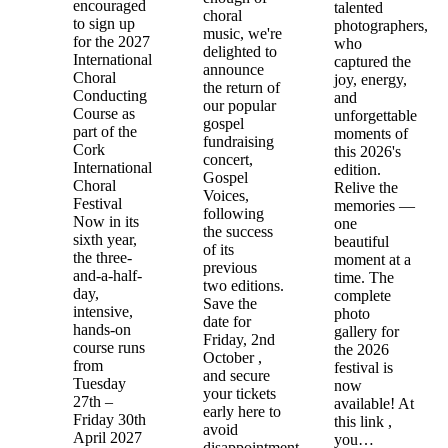
encouraged
talented
choral
to sign up
photographers,
music, we're
for the 2027
who
delighted to
International
captured the
announce
Choral
joy, energy,
the return of
Conducting
and
our popular
Course as
unforgettable
gospel
part of the
moments of
fundraising
Cork
this 2026's
concert,
International
edition.
Gospel
Choral
Relive the
Voices,
Festival
memories —
following
Now in its
one
the success
sixth year,
beautiful
of its
the three-
moment at a
previous
and-a-half-
time. The
two editions.
day,
complete
Save the
intensive,
photo
date for
hands-on
gallery for
Friday, 2nd
course runs
the 2026
October ,
from
festival is
and secure
Tuesday
now
your tickets
27th –
available! At
early here to
Friday 30th
this link ,
avoid
April 2027
you…
disappointment.