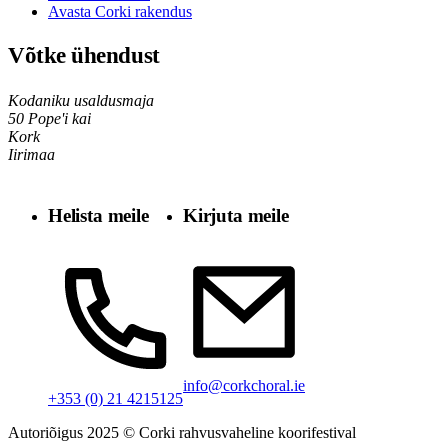
Avasta Corki rakendus
Võtke ühendust
Kodaniku usaldusmaja
50 Pope'i kai
Kork
Iirimaa
Helista meile
Kirjuta meile
info@corkchoral.ie
+353 (0) 21 4215125
Autoriõigus 2025 © Corki rahvusvaheline koorifestival