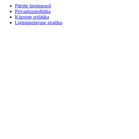
Piletite tingimused
Privaatsuspoliitika
Küpsiste poliitika
Ligipääsetavuse avaldus