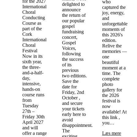
for the 2027
who
delighted to
International
captured the
announce
Choral
joy, energy,
the return of
Conducting
and
our popular
Course as
unforgettable
gospel
part of the
moments of
fundraising
Cork
this 2026's
concert,
International
edition.
Gospel
Choral
Relive the
Voices,
Festival
memories —
following
Now in its
one
the success
sixth year,
beautiful
of its
the three-
moment at a
previous
and-a-half-
time. The
two editions.
day,
complete
Save the
intensive,
photo
date for
hands-on
gallery for
Friday, 2nd
course runs
the 2026
October ,
from
festival is
and secure
Tuesday
now
your tickets
27th –
available! At
early here to
Friday 30th
this link ,
avoid
April 2027
you…
disappointment.
and will
The
offer a range
Læs mere
exciting…