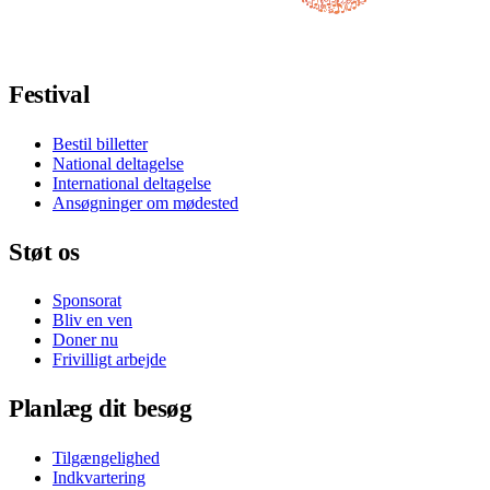
Følg os på Facebook
Følg os på X / Twitter
Følg os på Instagram
Følg os på Youtube
Følg os på TikTok
Festival
Bestil billetter
National deltagelse
International deltagelse
Ansøgninger om mødested
Støt os
Sponsorat
Bliv en ven
Doner nu
Frivilligt arbejde
Planlæg dit besøg
Tilgængelighed
Indkvartering