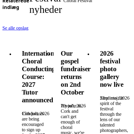
Relaterede
Choral Festival
indlæg
nyheder
Se alle opslag
International
Our
2026
Choral
gospel
festival
Conducting
fundraiser
photo
Course:
returns
gallery
2027
on 2nd
now live
Tutor
October
22nd maj, 2026
Step into the
announced!
spirit of the
7th juli, 2026
If you're in
festival
Cork and
15th juli, 2026
Conductors
through the
can't get
are being
lens of our
enough of
encouraged
talented
choral
to sign up
photographers,
music, we're