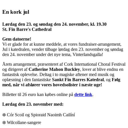
En kork jul
Lørdag den 23. og søndag den 24. november, kl. 19.30
St. Fin Barre's Cathedral
Gem datoerne!
Vi er glade for at kunne meddele, at vores fundraiser-arrangement,
Jul i katedralen, vender tilbage lørdag den 23. november og søndag
den 24. november under det nye tema, Vinterlandsgalla!
Årets arrangement, præsenteret af Cork International Choral Festival
og dirigeret af
Catherine Mahon Buckley
, lover at blive endnu en
fantastisk oplevelse. Deltag i to magiske aftener med musik og
oplæsning i den fantastiske
Sankt Fin Barres Katedral
, og
Følg
med, når vi afslører vores hovedsolister i næste uge!
Billetter til 26 euro kan købes online på
dette link
.
Lørdag den 23. november med:
❄️ Cór Scoil og Spioraid Naoimh Cailíní
❄️ Wilcollane-sangere