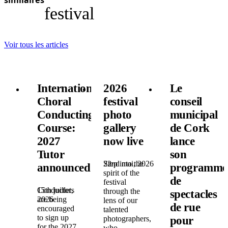
festival
Voir tous les articles
International
2026
Le
Choral
festival
conseil
Conducting
photo
municipal
Course:
gallery
de Cork
2027
now live
lance
Tutor
son
22nd mai, 2026
Step into the
announced!
programme
spirit of the
de
festival
15th juillet,
Conductors
through the
spectacles
2026
are being
lens of our
de rue
encouraged
talented
to sign up
pour
photographers,
for the 2027
who