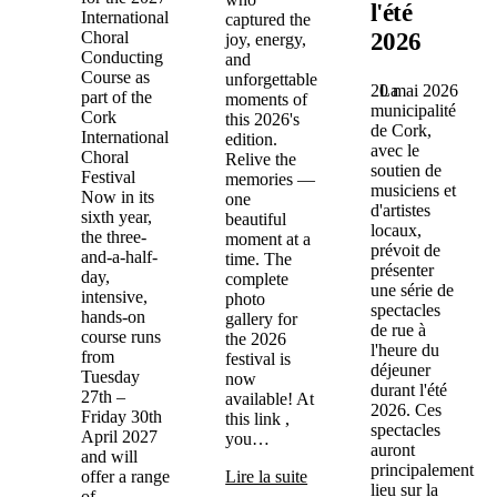
l'été
International
captured the
2026
Choral
joy, energy,
Conducting
and
Course as
unforgettable
20 mai 2026
La
part of the
moments of
municipalité
Cork
this 2026's
de Cork,
International
edition.
avec le
Choral
Relive the
soutien de
Festival
memories —
musiciens et
Now in its
one
d'artistes
sixth year,
beautiful
locaux,
the three-
moment at a
prévoit de
and-a-half-
time. The
présenter
day,
complete
une série de
intensive,
photo
spectacles
hands-on
gallery for
de rue à
course runs
the 2026
l'heure du
from
festival is
déjeuner
Tuesday
now
durant l'été
27th –
available! At
2026. Ces
Friday 30th
this link ,
spectacles
April 2027
you…
auront
and will
principalement
offer a range
Lire la suite
lieu sur la
of
→