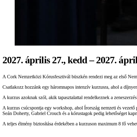
2027. április 27., kedd – 2027. ápril
A Cork Nemzetközi Kórusfesztivál büszkén rendezi meg az első Nemze
Csatlakozz hozzánk egy háromnapos intenzív kurzusra, ahol a díjnyerte
A kurzus azoknak szól, akik tapasztalattal rendelkeznek a zeneszerzés
A kurzus csúcspontja egy workshop, ahol Írország nemzeti és vezető p
Seán Doherty, Gabriel Crouch és a kórustagok pedig lehetőséget kap
A teljes élmény biztosítása érdekében a kurzuson maximum 8 fő vehet r