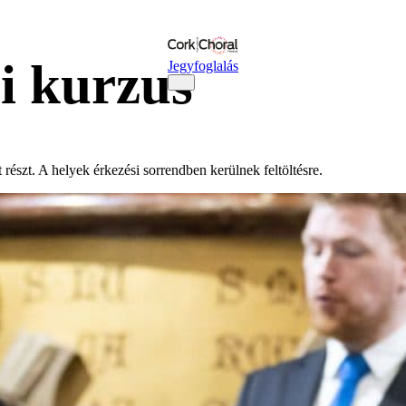
i kurzus
Jegyfoglalás
észt. A helyek érkezési sorrendben kerülnek feltöltésre.