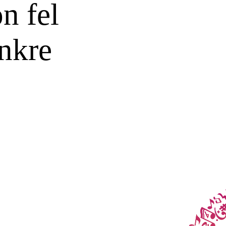
n fel
ünkre