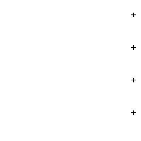
+
+
+
+