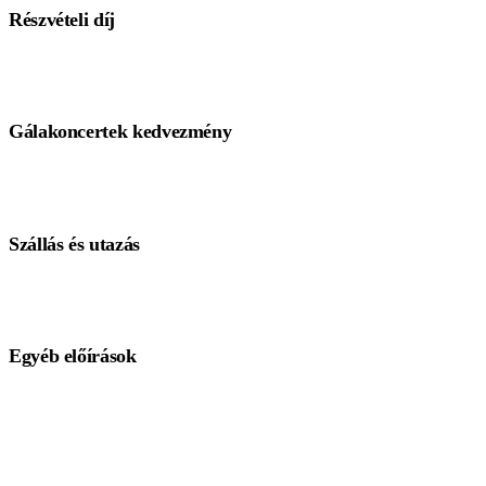
Részvételi díj
295 €/fő
Gálakoncertek kedvezmény
270 €/fő
*Teljes kórusjelentkezés vagy a nevezési díj befizetésének igazol
ez a link
Szállás és utazás
Egyéb előírások