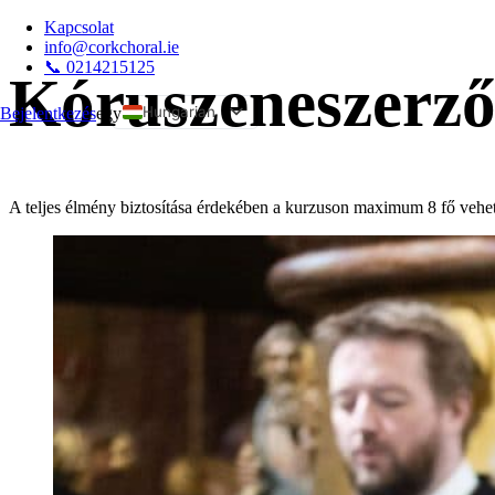
Kapcsolat
info@corkchoral.ie
📞 0214215125
Kóruszeneszerző
Hungarian
Bejelentkezés
egy
English
Bulgarian
Czech
A teljes élmény biztosítása érdekében a kurzuson maximum 8 fő vehet r
Danish
German
Greek
Spanish
Estonian
French
Italian
Polish
Portuguese