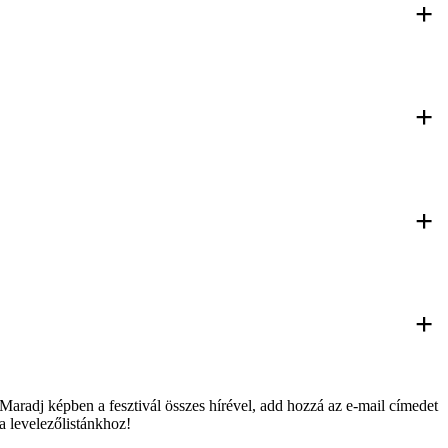
+
+
+
+
Maradj képben a fesztivál összes hírével, add hozzá az e-mail címedet
a levelezőlistánkhoz!