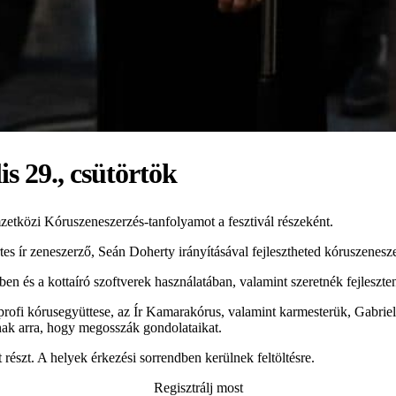
is 29., csütörtök
tközi Kóruszeneszerzés-tanfolyamot a fesztivál részeként.
s ír zeneszerző, Seán Doherty irányításával fejlesztheted kóruszenesze
ben és a kottaíró szoftverek használatában, valamint szeretnék fejleszt
rofi kórusegyüttese, az Ír Kamarakórus, valamint karmesterük, Gabriel 
nak arra, hogy megosszák gondolataikat.
észt. A helyek érkezési sorrendben kerülnek feltöltésre.
Regisztrálj most