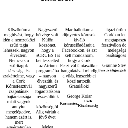
Köszönöm a
Nagyszerű
Már hallottam a
Igazi öröm 
meghívást, hogy
hétvége volt.
díjnyertes kórusok
Corkban lenn
idén a nemzetközi
Külön
kiváló
megtapasztal
zsűri tagja
köszönet,
kóruselőadásait a
fesztiválon do
lehessek, nagyon
hogy a
Facebookon, és azt
melegségét
élveztem.
SCRUBS-t is
kell mondanom,
barátságossá
Nemcsak a
beillesztetted
hogy a Cork
Grainne Steve
zsűritagok
az Atrium
Fesztivál fantasztikus
Fesztiváligazgató,
társasága és
programjába
hangulatával mindig
szakértelme, vagy
– nagyon
a világ legszebbjei
a Cork
élveztük, és
közé tartozik.
Kórusfesztivál
nagyszerű
Gratulálok!
csapatának
fogadtatásban
George Kolar
bajtársiassága
részesültünk
Cseh
miatt vagyok
a
Karmester,
Köztársaság
annyira
közönségtől.
megelégedve,
Alig várjuk a
hanem azért is,
jövő évet.
mert
Meleg
egyértelműen