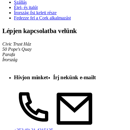
Szállás
Étel- és italút
Írország ősi keleti része
Fedezze fel a Cork alkalmazást
Lépjen kapcsolatba velünk
Civic Trust Ház
50 Pope's Quay
Parafa
Írország
Hívjon minket
Írj nekünk e-mailt