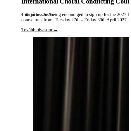
International Choral Conducting Cour
15th július, 2026
Conductors are being encouraged to sign up for the 2027 Int
course runs from Tuesday 27th – Friday 30th April 2027 and
Tovább olvasom →