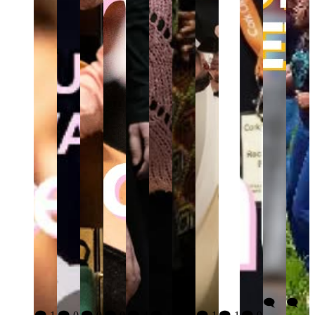
🗨️
🗨️