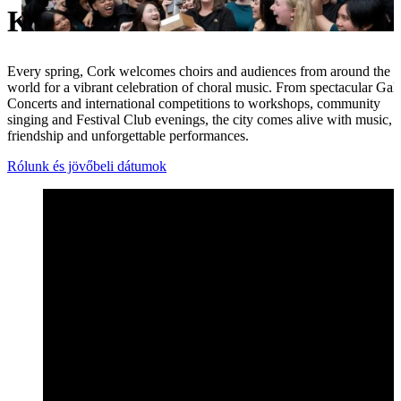
Kórusfesztivált
Ukrainian
Every spring, Cork welcomes choirs and audiences from around the
world for a vibrant celebration of choral music. From spectacular Gal
Concerts and international competitions to workshops, community
singing and Festival Club evenings, the city comes alive with music,
friendship and unforgettable performances.
Rólunk és jövőbeli dátumok
A 2026-os Open Fesztivál kiemelt eseményei – Cork Nemzetközi