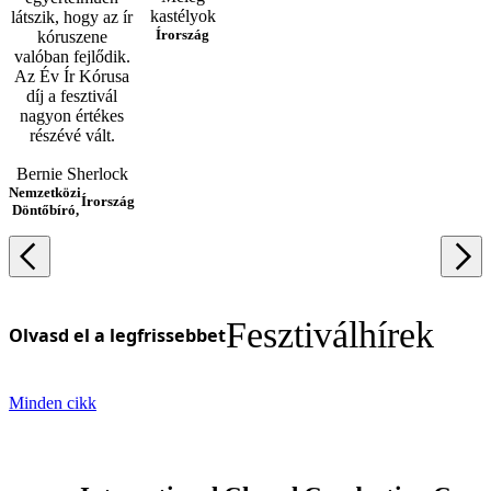
kastélyok
látszik, hogy az ír
Írország
kóruszene
valóban fejlődik.
Az Év Ír Kórusa
díj a fesztivál
nagyon értékes
részévé vált.
Bernie Sherlock
Nemzetközi
Írország
Döntőbíró,
Fesztiválhírek
Olvasd el a legfrissebbet
Minden cikk