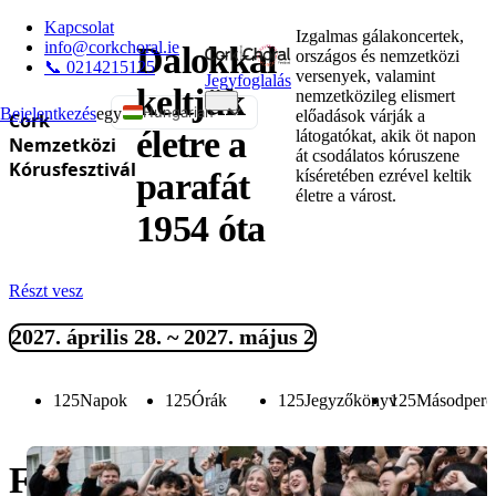
Kapcsolat
Izgalmas gálakoncertek,
info@corkchoral.ie
Dalokkal
országos és nemzetközi
📞 0214215125
versenyek, valamint
Jegyfoglalás
keltjük
nemzetközileg elismert
Hungarian
Bejelentkezés
egy
előadások várják a
Cork
életre a
látogatókat, akik öt napon
Nemzetközi
English
át csodálatos kóruszene
Kórusfesztivál
kíséretében ezrével keltik
parafát
Bulgarian
életre a várost.
Czech
1954 óta
Danish
German
Részt vesz
Greek
Spanish
2027. április 28. ~ 2027. május 2
Estonian
French
125
Napok
125
Órák
125
Jegyzőkönyv
125
Másodperc
Italian
Polish
Fedezze fel a Cork Nemzetközi
Portuguese