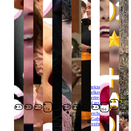
♥
♥
♥
♥
♥
348
14438
♥ 87
♥ 35
♥ 54
♥ 41
♥ 68
♥ 91
♥ 47
174
114
364