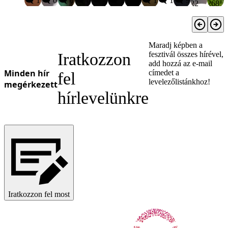
🗨️ 1
🗨️ 0
🗨️ 0
🗨️ 0
🗨️ 4
🗨️ 1
🗨️ 6
🗨️ 1
🗨️ 1
🗨️ 9
22
268
Maradj képben a
Iratkozzon
fesztivál összes hírével,
add hozzá az e-mail
Minden hír
címedet a
fel
levelezőlistánkhoz!
megérkezett
hírlevelünkre
Iratkozzon fel most