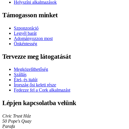
Helyszíni alkalmazások
Támogasson minket
Szponzoráció
Legyél barát
Adományozzon most
Önkéntesség
Tervezze meg látogatását
Megközelíthetőség
Szállás
Étel- és italút
Írország ősi keleti része
Fedezze fel a Cork alkalmazást
Lépjen kapcsolatba velünk
Civic Trust Ház
50 Pope's Quay
Parafa