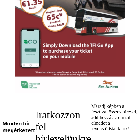
Maradj képben a
Iratkozzon
fesztivál összes hírével,
add hozzá az e-mail
Minden hír
címedet a
fel
levelezőlistánkhoz!
megérkezett
hírlevelünkre