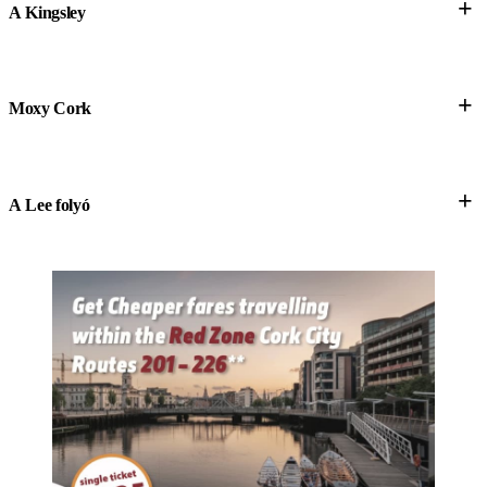
+
A Kingsley
+
Moxy Cork
+
A Lee folyó