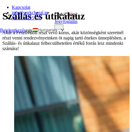
Kapcsolat
info@corkchoral.ie
Szállás és útikalauz
📞 0214215125
Jegyfoglalás
Hungarian
Bejelentkezés
egy
Akár a Fesztiválon részt vevő kórus, akár közönségként szeretnél
részt venni rendezvényeinken öt napig tartó énekes ünneplésben, a
English
Szállás- és útikalauz felbecsülhetetlen értékű forrás lesz mindenki
Bulgarian
számára!
Czech
Danish
German
Greek
Spanish
Estonian
French
Italian
Polish
Portuguese