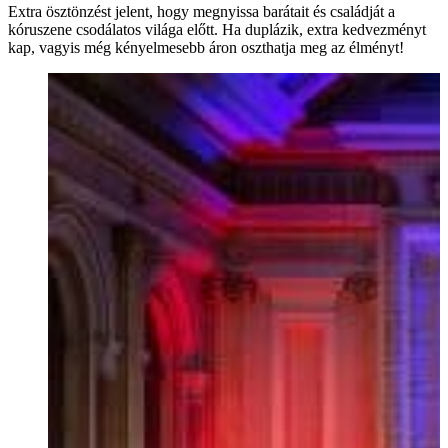
Extra ösztönzést jelent, hogy megnyissa barátait és családját a
kóruszene csodálatos világa előtt. Ha duplázik, extra kedvezményt
kap, vagyis még kényelmesebb áron oszthatja meg az élményt!