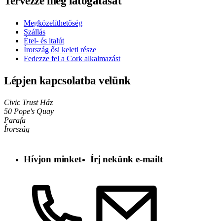
Tervezze meg látogatását
Megközelíthetőség
Szállás
Étel- és italút
Írország ősi keleti része
Fedezze fel a Cork alkalmazást
Lépjen kapcsolatba velünk
Civic Trust Ház
50 Pope's Quay
Parafa
Írország
Hívjon minket
Írj nekünk e-mailt