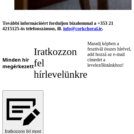
További információért forduljon bizalommal a +353 21
4215125-ös telefonszámon, ill.
info@corkchoral.ie
.
Maradj képben a
Iratkozzon
fesztivál összes hírével,
add hozzá az e-mail
Minden hír
címedet a
fel
levelezőlistánkhoz!
megérkezett
hírlevelünkre
Iratkozzon fel most