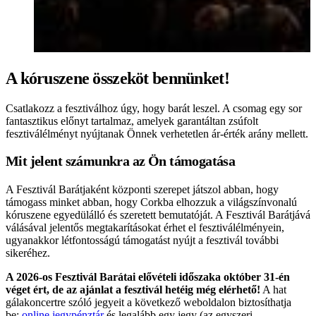
A kóruszene összeköt bennünket!
Csatlakozz a fesztiválhoz úgy, hogy barát leszel. A csomag egy sor
fantasztikus előnyt tartalmaz, amelyek garantáltan zsúfolt
fesztiválélményt nyújtanak Önnek verhetetlen ár-érték arány mellett.
Mit jelent számunkra az Ön támogatása
A Fesztivál Barátjaként központi szerepet játszol abban, hogy
támogass minket abban, hogy Corkba elhozzuk a világszínvonalú
kóruszene egyedülálló és szeretett bemutatóját. A Fesztivál Barátjává
válásával jelentős megtakarításokat érhet el fesztiválélményein,
ugyanakkor létfontosságú támogatást nyújt a fesztivál további
sikeréhez.
A 2026-os Fesztivál Barátai elővételi időszaka október 31-én
véget ért, de az ajánlat a fesztivál hetéig még elérhető!
A hat
gálakoncertre szóló jegyeit a következő weboldalon biztosíthatja
be:
online jegypénztár
és legalább egy jegy (az egyszeri