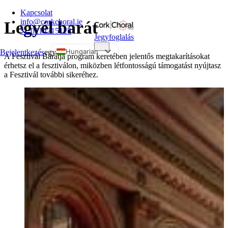
Kapcsolat
info@corkchoral.ie
Legyél barát
📞 0214215125
Jegyfoglalás
Hungarian
Bejelentkezés
egy
A Fesztivál Barátja program keretében jelentős megtakarításokat
érhetsz el a fesztiválon, miközben létfontosságú támogatást nyújtasz
English
a Fesztivál további sikeréhez.
Bulgarian
Czech
Danish
German
Greek
Spanish
Estonian
French
Italian
Polish
Portuguese