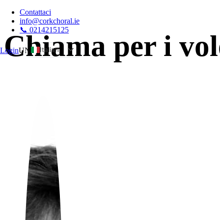
Contattaci
info@corkchoral.ie
📞 0214215125
Chiama per i vol
Italian
Login
UN
English
Bulgarian
Czech
Danish
German
Greek
Spanish
Estonian
French
Hungarian
Polish
Portuguese