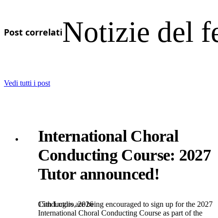
Notizie del f
Post correlati
Vedi tutti i post
International Choral
Conducting Course: 2027
Tutor announced!
15th Luglio, 2026
Conductors are being encouraged to sign up for the 2027
International Choral Conducting Course as part of the