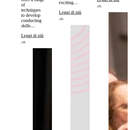
exciting…
of
→
techniques
Leggi di più
to develop
→
conducting
skills…
Leggi di più
→