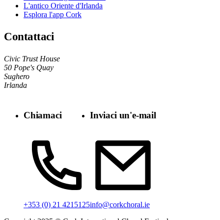
L'antico Oriente d'Irlanda
Esplora l'app Cork
Contattaci
Civic Trust House
50 Pope's Quay
Sughero
Irlanda
Chiamaci
Inviaci un'e-mail
info@corkchoral.ie
+353 (0) 21 4215125