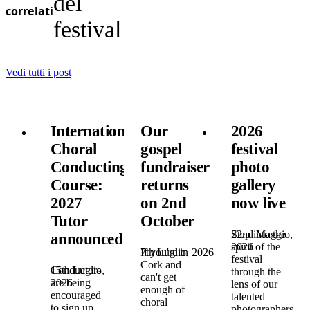
del
correlati
festival
Vedi tutti i post
International
Our
2026
Choral
gospel
festival
Conducting
fundraiser
photo
Course:
returns
gallery
2027
on 2nd
now live
Tutor
October
22nd Maggio,
Step into the
announced!
2026
spirit of the
7th Luglio, 2026
If you're in
festival
Cork and
15th Luglio,
Conductors
through the
can't get
2026
are being
lens of our
enough of
encouraged
talented
choral
to sign up
photographers,