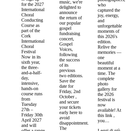
music, we're
for the 2027
who
delighted to
International
captured the
announce
Choral
joy, energy,
the return of
Conducting
and
our popular
Course as
unforgettable
gospel
part of the
moments of
fundraising
Cork
this 2026's
concert,
International
edition.
Gospel
Choral
Relive the
Voices,
Festival
memories —
following
Now in its
one
the success
sixth year,
beautiful
of its
the three-
moment at a
previous
and-a-half-
time. The
two editions.
day,
complete
Save the
intensive,
photo
date for
hands-on
gallery for
Friday, 2nd
course runs
the 2026
October ,
from
festival is
and secure
Tuesday
now
your tickets
27th –
available! At
early here to
Friday 30th
this link ,
avoid
April 2027
you…
disappointment.
and will
The
offer a range
Leggi di più