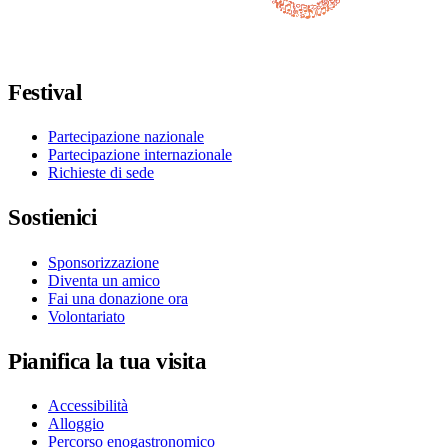
Seguici su Facebook
Seguici su X / Twitter
Seguici su Instagram
Seguici su Youtube
Seguici su TikTok
Festival
Partecipazione nazionale
Partecipazione internazionale
Richieste di sede
Sostienici
Sponsorizzazione
Diventa un amico
Fai una donazione ora
Volontariato
Pianifica la tua visita
Accessibilità
Alloggio
Percorso enogastronomico