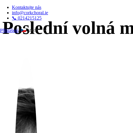
Kontaktujte nás
info@corkchoral.ie
📞 0214215125
Poslední volná m
Czech
Přihlášení
a
English
Bulgarian
Danish
German
Greek
Spanish
Estonian
French
Hungarian
Italian
Polish
Portuguese