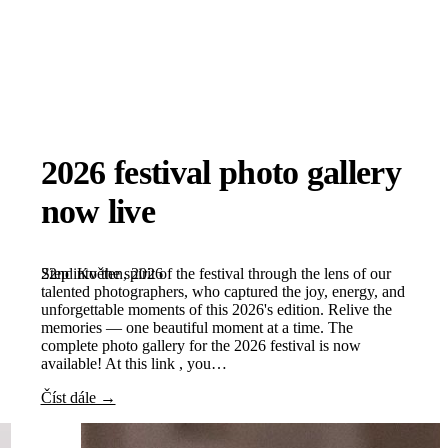
2026 festival photo gallery
now live
22nd Květen, 2026
Step into the spirit of the festival through the lens of our
talented photographers, who captured the joy, energy, and
unforgettable moments of this 2026's edition. Relive the
memories — one beautiful moment at a time. The
complete photo gallery for the 2026 festival is now
available! At this link , you…
Číst dále →