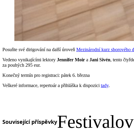
Posuňte své dirigování na další úroveň
Mezinárodní kurz sborového d
Vedeno vynikajícími lektory
Jennifer Moir
a
Jani Sivén
, tento čtyř
za pouhých 295 eur.
Konečný termín pro registraci: pátek 6. března
Veškeré informace, repertoár a přihláška k dispozici
tady
.
Festivalo
Související příspěvky