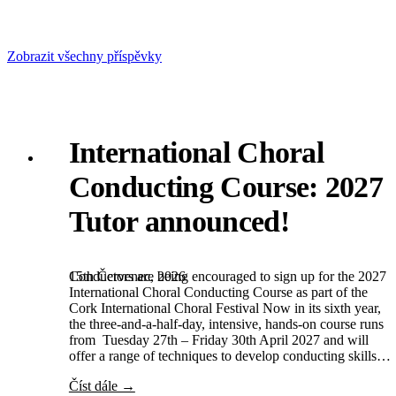
Zobrazit všechny příspěvky
International Choral
Conducting Course: 2027
Tutor announced!
15th Červenec, 2026
Conductors are being encouraged to sign up for the 2027
International Choral Conducting Course as part of the
Cork International Choral Festival Now in its sixth year,
the three-and-a-half-day, intensive, hands-on course runs
from Tuesday 27th – Friday 30th April 2027 and will
offer a range of techniques to develop conducting skills…
Číst dále →