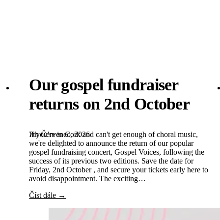
Our gospel fundraiser
returns on 2nd October
7th Červenec, 2026
If you're in Cork and can't get enough of choral music,
we're delighted to announce the return of our popular
gospel fundraising concert, Gospel Voices, following the
success of its previous two editions. Save the date for
Friday, 2nd October , and secure your tickets early here to
avoid disappointment. The exciting…
Číst dále →