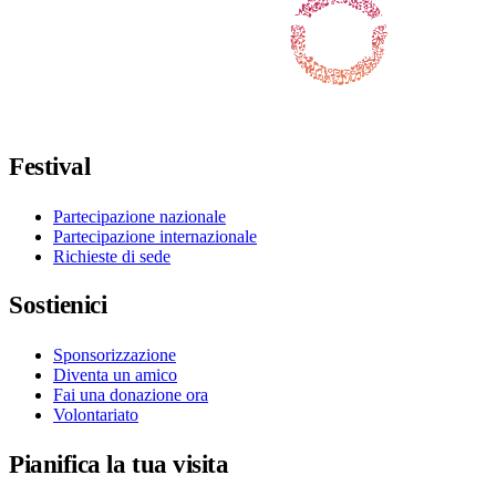
Seguici su Facebook
Seguici su X / Twitter
Seguici su Instagram
Seguici su Youtube
Seguici su TikTok
Festival
Partecipazione nazionale
Partecipazione internazionale
Richieste di sede
Sostienici
Sponsorizzazione
Diventa un amico
Fai una donazione ora
Volontariato
Pianifica la tua visita