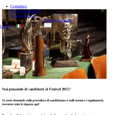
Contattaci
info@corkchoral.ie
📞 0214215125
Prenota i biglietti
Italian
Login
UN
English
Bulgarian
Czech
Danish
German
Greek
Spanish
Estonian
Stai pensando di candidarti al Festival 2015?
French
Hungarian
Se avete domande sulla procedura di candidatura o sulle norme e i regolamenti,
troverete tutte le risposte qui!
Polish
Portuguese