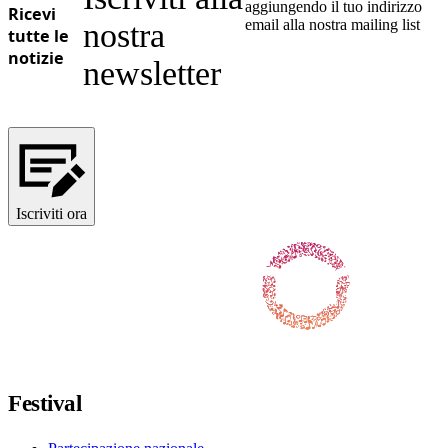
aggiungendo il tuo indirizzo
Ricevi
email alla nostra mailing list
nostra
tutte le
notizie
newsletter
Iscriviti ora
Seguici su Facebook
Seguici su X / Twitter
Seguici su Instagram
Seguici su Youtube
Seguici su TikTok
Festival