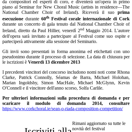
da compositori ed esperti di coro, e diventerà un'opera in primo
piano al Seminar for New Choral Music (artists in residence—The
Ukrainian
National Chamber Choir of Ireland). Riceverà il suo
prima
th
esecuzione
durante
60
Festival corale internazionale di Cork
durante un concerto di gala tenuto dal National Chamber Choir of
nd
Ireland, diretto da Paul Hillier, venerdì 2
Maggio 2014. L'autore
dell'opera sarà invitato a partecipare al Festival come suo ospite e
parteciperà attivamente alla sessione del Seminario.
Gli invii sono presentati in forma anonima ed etichettati con uno
pseudonimo durante il processo di selezione. La data di chiusura per
le iscrizioni è
Venerdì 13 dicembre 2013
I precedenti vincitori del concorso includono nomi noti come Rhona
Clarke, Patrick Connolly, Séamas de Barra, Michael Holohan,
Marian Ingoldsby, Simon MacHale, Michael McGlynn, Kevin
O'Connell e il vincitore dell'anno scorso, Solfa Carlile.
Per ulteriori informazioni sulla procedura di domanda e per
scaricare il modulo di domanda 2014, consultare
https://www.corkchoral.ie/sean-o-riada-composition-competition/
Rimani aggiornato su tutte le
Iscriviti alla
novità del festival