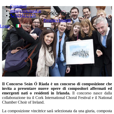
Contattaci
info@corkchoral.ie
📞 0214215125
Prenota i biglietti
Italian
Login
UN
English
Bulgarian
Czech
Danish
German
Greek
Spanish
Il Concorso Seán Ó Riada è un concorso di composizione che
Estonian
invita a presentare nuove opere di compositori affermati ed
French
emergenti nati o residenti in Irlanda.
Il concorso nasce dalla
collaborazione tra il Cork International Choral Festival e il National
Hungarian
Chamber Choir of Ireland.
Polish
La composizione vincitrice sarà selezionata da una giuria, composta
Portuguese