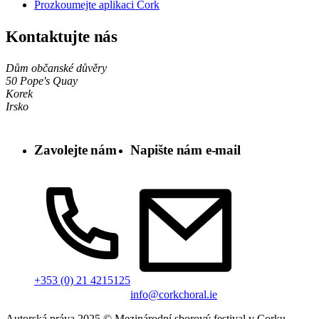
Prozkoumejte aplikaci Cork
Kontaktujte nás
Dům občanské důvěry
50 Pope's Quay
Korek
Irsko
Zavolejte nám
Napište nám e-mail
+353 (0) 21 4215125
info@corkchoral.ie
Autorská práva 2025 © Mezinárodní sborový festival v Corku