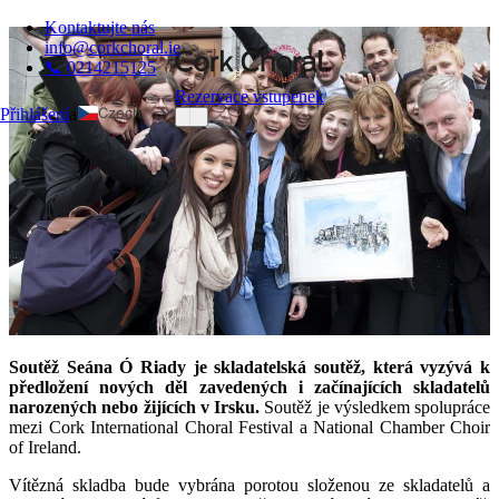
Kontaktujte nás
info@corkchoral.ie
📞 0214215125
Rezervace vstupenek
Czech
Přihlášení
a
English
Bulgarian
Danish
German
Greek
Spanish
Estonian
Soutěž Seána Ó Riady je skladatelská soutěž, která vyzývá k
French
předložení nových děl zavedených i začínajících skladatelů
Hungarian
narozených nebo žijících v Irsku.
Soutěž je výsledkem spolupráce
mezi Cork International Choral Festival a National Chamber Choir
Italian
of Ireland.
Polish
Vítězná skladba bude vybrána porotou složenou ze skladatelů a
Portuguese