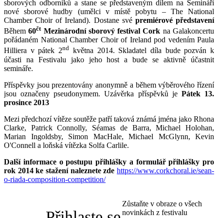
sborových odborníků a stane se představeným dílem na Semináři
nové sborové hudby (umělci v místě pobytu – The National
Ukrainian
Chamber Choir of Ireland). Dostane své
premiérové představení
čt
Během
60
Mezinárodní sborový festival Cork
na Galakoncertu
pořádaném National Chamber Choir of Ireland pod vedením Paula
nd
Hilliera v pátek 2
května 2014. Skladatel díla bude pozván k
účasti na Festivalu jako jeho host a bude se aktivně účastnit
semináře.
Příspěvky jsou prezentovány anonymně a během výběrového řízení
jsou označeny pseudonymem. Uzávěrka příspěvků je
Pátek 13.
prosince 2013
Mezi předchozí vítěze soutěže patří taková známá jména jako Rhona
Clarke, Patrick Connolly, Séamas de Barra, Michael Holohan,
Marian Ingoldsby, Simon MacHale, Michael McGlynn, Kevin
O'Connell a loňská vítězka Solfa Carlile.
Další informace o postupu přihlášky a formulář přihlášky pro
rok 2014 ke stažení naleznete zde
https://www.corkchoral.ie/sean-
o-riada-composition-competition/
Zůstaňte v obraze o všech
Přihlaste se
novinkách z festivalu