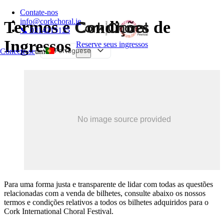
Contate-nos
info@corkchoral.ie
Termos e Condições de
📞 0214215125
Ingressos
Reserve seus ingressos
Portuguese
Conecte-se
um
English
Bulgarian
Czech
Danish
German
Greek
Spanish
Estonian
French
Para uma forma justa e transparente de lidar com todas as questões
relacionadas com a venda de bilhetes, consulte abaixo os nossos
Hungarian
termos e condições relativos a todos os bilhetes adquiridos para o
Italian
Cork International Choral Festival.
Polish