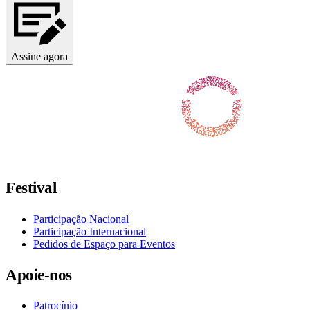
Assine agora
Siga-nos no Facebook
Siga-nos no X / Twitter
Siga-nos no Instagram
Siga-nos no YouTube
Siga-nos no TikTok
Festival
Participação Nacional
Participação Internacional
Pedidos de Espaço para Eventos
Apoie-nos
Patrocínio