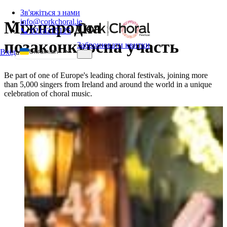
Зв'яжіться з нами
info@corkchoral.ie
Міжнародна
📞 0214215125
позаконкурсна участь
Забронювати квитки
Ukrainian
Вхід
а
English
Be part of one of Europe's leading choral festivals, joining more
Bulgarian
than 5,000 singers from Ireland and around the world in a unique
celebration of choral music.
Czech
Danish
German
Greek
Spanish
Estonian
French
Hungarian
Italian
Polish