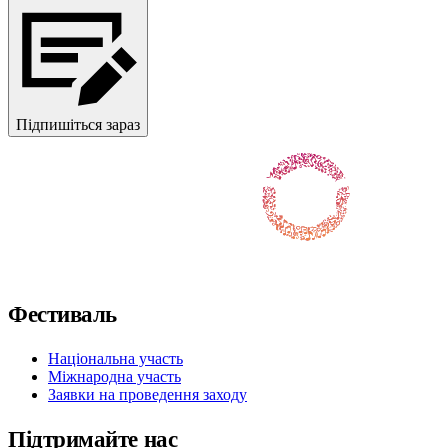
Підпишіться зараз
Слідкуйте за нами у Facebook
Слідкуйте за нами на X / Twitter
Підпишіться на нас в Instagram
Слідкуйте за нами на Youtube
Підпишіться на нас у TikTok
Фестиваль
Національна участь
Міжнародна участь
Заявки на проведення заходу
Підтримайте нас