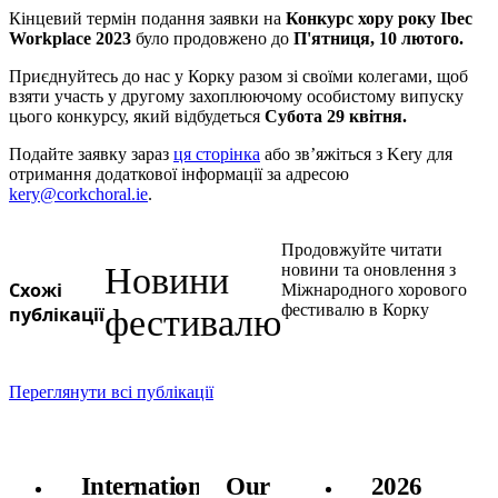
Кінцевий термін подання заявки на
Конкурс хору року Ibec
Workplace 2023
було продовжено до
П'ятниця, 10 лютого.
Приєднуйтесь до нас у Корку разом зі своїми колегами, щоб
взяти участь у другому захоплюючому особистому випуску
цього конкурсу, який відбудеться
Субота 29 квітня.
Подайте заявку зараз
ця сторінка
або зв’яжіться з Kery для
отримання додаткової інформації за адресою
kery@corkchoral.ie
.
Продовжуйте читати
Новини
новини та оновлення з
Схожі
Міжнародного хорового
фестивалю в Корку
публікації
фестивалю
Переглянути всі публікації
International
Our
2026