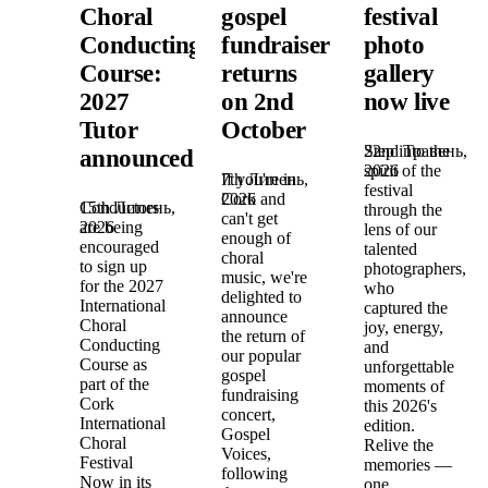
Choral
gospel
festival
Conducting
fundraiser
photo
Course:
returns
gallery
2027
on 2nd
now live
Tutor
October
22nd Травень,
Step into the
announced!
2026
spirit of the
7th Липень,
If you're in
festival
2026
Cork and
15th Липень,
Conductors
through the
can't get
2026
are being
lens of our
enough of
encouraged
talented
choral
to sign up
photographers,
music, we're
for the 2027
who
delighted to
International
captured the
announce
Choral
joy, energy,
the return of
Conducting
and
our popular
Course as
unforgettable
gospel
part of the
moments of
fundraising
Cork
this 2026's
concert,
International
edition.
Gospel
Choral
Relive the
Voices,
Festival
memories —
following
Now in its
one