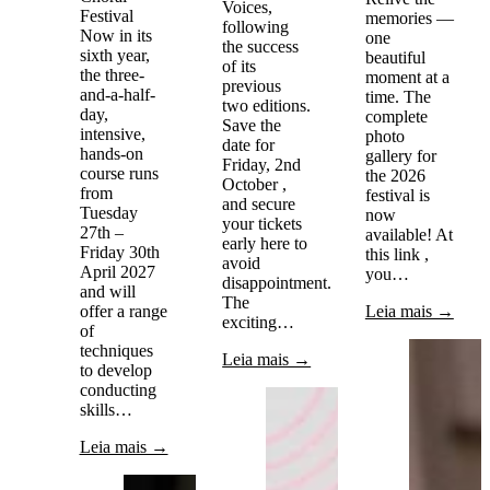
Voices,
Festival
memories —
following
Now in its
one
the success
sixth year,
beautiful
of its
the three-
moment at a
previous
and-a-half-
time. The
two editions.
day,
complete
Save the
intensive,
photo
date for
hands-on
gallery for
Friday, 2nd
course runs
the 2026
October ,
from
festival is
and secure
Tuesday
now
your tickets
27th –
available! At
early here to
Friday 30th
this link ,
avoid
April 2027
you…
disappointment.
and will
The
offer a range
Leia mais →
exciting…
of
techniques
Leia mais →
to develop
conducting
skills…
Leia mais →