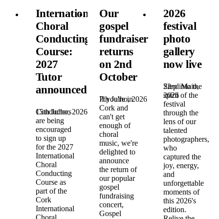
International
Our
2026
Choral
gospel
festival
Conducting
fundraiser
photo
Course:
returns
gallery
2027
on 2nd
now live
Tutor
October
22nd Maio,
Step into the
announced!
2026
spirit of the
7th Julho, 2026
If you're in
festival
Cork and
15th Julho, 2026
Conductors
through the
can't get
are being
lens of our
enough of
encouraged
talented
choral
to sign up
photographers,
music, we're
for the 2027
who
delighted to
International
captured the
announce
Choral
joy, energy,
the return of
Conducting
and
our popular
Course as
unforgettable
gospel
part of the
moments of
fundraising
Cork
this 2026's
concert,
International
edition.
Gospel
Choral
Relive the