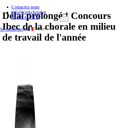
Contactez-nous
info@corkchoral.ie
Délai prolongé ! Concours
📞 0214215125
Ibec de la chorale en milieu
French
Se connecter
un
de travail de l'année
English
Bulgarian
Czech
Danish
German
Greek
Spanish
Estonian
Hungarian
Italian
Polish
Portuguese