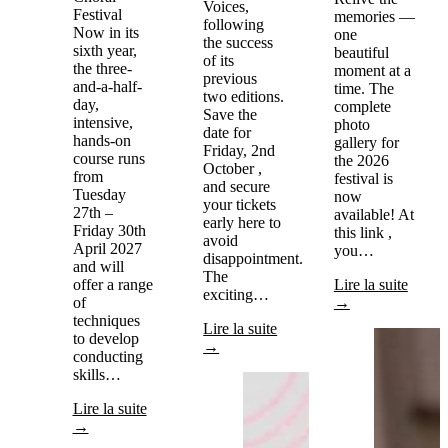
Voices,
Festival
memories —
following
Now in its
one
the success
sixth year,
beautiful
of its
the three-
moment at a
previous
and-a-half-
time. The
two editions.
day,
complete
Save the
intensive,
photo
date for
hands-on
gallery for
Friday, 2nd
course runs
the 2026
October ,
from
festival is
and secure
Tuesday
now
your tickets
27th –
available! At
early here to
Friday 30th
this link ,
avoid
April 2027
you…
disappointment.
and will
The
offer a range
Lire la suite
exciting…
of
→
techniques
Lire la suite
to develop
→
conducting
skills…
Lire la suite
→