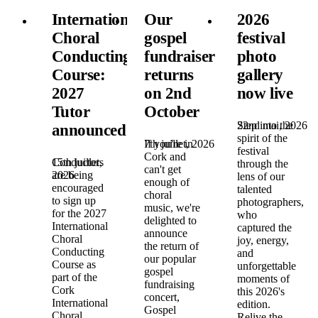
International
Our
2026
Choral
gospel
festival
Conducting
fundraiser
photo
Course:
returns
gallery
2027
on 2nd
now live
Tutor
October
22nd mai, 2026
Step into the
announced!
spirit of the
7th juillet, 2026
If you're in
festival
Cork and
15th juillet,
Conductors
through the
can't get
2026
are being
lens of our
enough of
encouraged
talented
choral
to sign up
photographers,
music, we're
for the 2027
who
delighted to
International
captured the
announce
Choral
joy, energy,
the return of
Conducting
and
our popular
Course as
unforgettable
gospel
part of the
moments of
fundraising
Cork
this 2026's
concert,
International
edition.
Gospel
Choral
Relive the