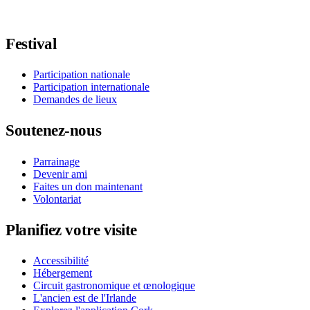
Suivez-nous sur Facebook
Suivez-nous sur X / Twitter
Suivez-nous sur Instagram
Suivez-nous sur YouTube
Suivez-nous sur TikTok
Festival
Participation nationale
Participation internationale
Demandes de lieux
Soutenez-nous
Parrainage
Devenir ami
Faites un don maintenant
Volontariat
Planifiez votre visite
Accessibilité
Hébergement
Circuit gastronomique et œnologique
L'ancien est de l'Irlande