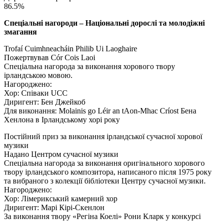
86.5%
Спеціальні нагороди – Національні дорослі та молодіжні
змагання
Trofaí Cuimhneacháin Philib Ui Laoghaire
Пожертвував Cór Cois Laoi
Спеціальна нагорода за виконання хорового твору
ірландською мовою.
Нагороджено:
Хор: Співаки UCC
Диригент: Бен Джейкоб
Для виконання: Molainis go Léir an tAon-Mhac Críost Бена
Хенлона в Ірландському хорі року
Постійний приз за виконання ірландської сучасної хорової
музики
Надано Центром сучасної музики
Спеціальна нагорода за виконання оригінального хорового
твору ірландського композитора, написаного після 1975 року
та вибраного з колекції бібліотеки Центру сучасної музики.
Нагороджено:
Хор: Лімерикський камерний хор
Диригент: Марі Кірі-Скенлон
За виконання твору «Регіна Коелі» Рони Кларк у конкурсі