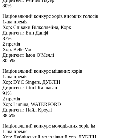
Диригент: Рейчел Пауер
80%
Національний конкурс хорів високих голосів
1-ша премія
Хор: Співаки Вілколлейна, Корк
Диригент: Енн Данфі
87%
2 премія
Хор: Belle Voci
Диригент: Імон О'Меллі
80.5%
Національний конкурс мішаних хорів
1-ша премія
Хор: DYC Singers, ДУБЛІН
Диригент: Лінсі Каллаган
91%
2 премія
Хор: Lumina, WATERFORD
Диригент: Найл Кроулі
88.6%
Національний конкурс молодіжних хорів ім
1-ша премія
Хор: Дублінський молодіжний хор, ДУБЛІН