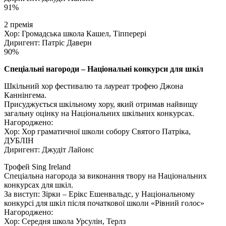
91%
2 премія
Хор: Громадська школа Кашел, Тіпперері
Диригент: Патріс Даверн
90%
Спеціальні нагороди – Національні конкурси для шкіл
Шкільний хор фестивалю та лауреат трофею Джона
Каннінгема.
Присуджується шкільному хору, який отримав найвищу
загальну оцінку на Національних шкільних конкурсах.
Нагороджено:
Хор: Хор граматичної школи собору Святого Патріка,
ДУБЛІН
Диригент: Джудіт Лайонс
Трофей Sing Ireland
Спеціальна нагорода за виконання твору на Національних
конкурсах для шкіл.
За виступ: Зірки – Ерікс Ешенвальдс, у Національному
конкурсі для шкіл після початкової школи «Рівний голос»
Нагороджено:
Хор: Середня школа Урсулін, Терлз