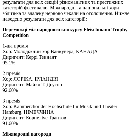
результати для всіх секцій різноманітних та престижних
категорій фестивалю. Міжнародні та національні хори
зблизька та здалеку нервово чекали на оголошення. Нижче
наведено результати для всіх категорій:
Переможці міжнародного конкурсу Fleischmann Trophy
Competition
1-ша премія
Хор: Молодіжний хор Ванкувера, КАНАДА
Диригент: Керрі Теннант
95.1%
2 премія
Хор: ЛОРІКА, ІРЛАНДІЯ
Диригент: Майкл Т. Доусон
92.60%
3 премія
Хор: Kammerchor der Hochschule für Musik und Theater
Hamburg, НІМЕЧЧИНА
Диригент: Корнеліус Трантов
91.60%
Міжнародні нагороди