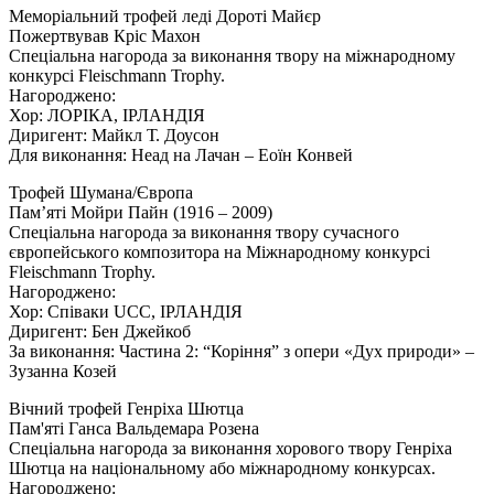
Меморіальний трофей леді Дороті Майєр
Пожертвував Кріс Махон
Спеціальна нагорода за виконання твору на міжнародному
конкурсі Fleischmann Trophy.
Нагороджено:
Хор: ЛОРІКА, ІРЛАНДІЯ
Диригент: Майкл Т. Доусон
Для виконання: Неад на Лачан – Еоїн Конвей
Трофей Шумана/Європа
Пам’яті Мойри Пайн (1916 – 2009)
Спеціальна нагорода за виконання твору сучасного
європейського композитора на Міжнародному конкурсі
Fleischmann Trophy.
Нагороджено:
Хор: Співаки UCC, ІРЛАНДІЯ
Диригент: Бен Джейкоб
За виконання: Частина 2: “Коріння” з опери «Дух природи» –
Зузанна Козей
Вічний трофей Генріха Шютца
Пам'яті Ганса Вальдемара Розена
Спеціальна нагорода за виконання хорового твору Генріха
Шютца на національному або міжнародному конкурсах.
Нагороджено: