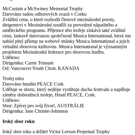
McCurtain a McSwiney Memorial Trophy
Darováno radou odborových svazů v Corku
Zvláštní cena, o které rozhodli členové mezinárodní poroty,
dirigentovi v Mezinárodní soutěži za provedení nápaditého a
uměleckého programu. Příjemce této trofeje získává také zvláštní
cenu, laskavě darovanou společností Musica International, která mu
nabízí plný přístup na webové stránky Musica International a jejich
virtuální sborovou knihovnu. Musica International je významným
projektem Mezinárodní federace pro sborovou hudbu.
Uděleno:
Dirigentka: Carrie Tennant
Od: Vancouver Youth Choir, KANADA
Trofej míru
Darováno hnutím PEACE Cork
Uděluje se sboru, který nejlépe vystihuje ducha festivalu a naplňuje
záměry dobrodinců trofeje, Hnutí PEACE, Cork.
Uděleno:
Sbor: Zpívej pro svůj život!, AUSTRÁLIE
Dirigentka: Jane Christie-Johnston
Irský sbor roku
Irský sbor roku a držitel Victor Leeson Perpetual Trophy