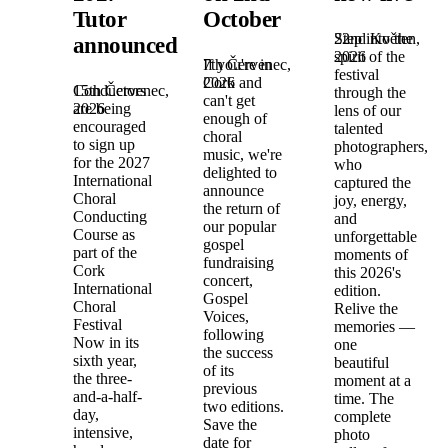
Tutor
October
22nd Květen,
Step into the
announced!
2026
spirit of the
7th Červenec,
If you're in
festival
2026
Cork and
15th Červenec,
Conductors
through the
can't get
2026
are being
lens of our
enough of
encouraged
talented
choral
to sign up
photographers,
music, we're
for the 2027
who
delighted to
International
captured the
announce
Choral
joy, energy,
the return of
Conducting
and
our popular
Course as
unforgettable
gospel
part of the
moments of
fundraising
Cork
this 2026's
concert,
International
edition.
Gospel
Choral
Relive the
Voices,
Festival
memories —
following
Now in its
one
the success
sixth year,
beautiful
of its
the three-
moment at a
previous
and-a-half-
time. The
two editions.
day,
complete
Save the
intensive,
photo
date for