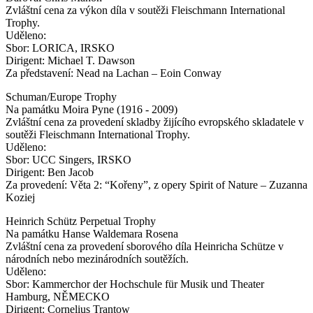
Zvláštní cena za výkon díla v soutěži Fleischmann International
Trophy.
Uděleno:
Sbor: LORICA, IRSKO
Dirigent: Michael T. Dawson
Za představení: Nead na Lachan – Eoin Conway
Schuman/Europe Trophy
Na památku Moira Pyne (1916 - 2009)
Zvláštní cena za provedení skladby žijícího evropského skladatele v
soutěži Fleischmann International Trophy.
Uděleno:
Sbor: UCC Singers, IRSKO
Dirigent: Ben Jacob
Za provedení: Věta 2: “Kořeny”, z opery Spirit of Nature – Zuzanna
Koziej
Heinrich Schütz Perpetual Trophy
Na památku Hanse Waldemara Rosena
Zvláštní cena za provedení sborového díla Heinricha Schütze v
národních nebo mezinárodních soutěžích.
Uděleno:
Sbor: Kammerchor der Hochschule für Musik und Theater
Hamburg, NĚMECKO
Dirigent: Cornelius Trantow