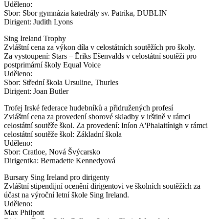
Uděleno:
Sbor: Sbor gymnázia katedrály sv. Patrika, DUBLIN
Dirigent: Judith Lyons
Sing Ireland Trophy
Zvláštní cena za výkon díla v celostátních soutěžích pro školy.
Za vystoupení: Stars – Ēriks Ešenvalds v celostátní soutěži pro
postprimární školy Equal Voice
Uděleno:
Sbor: Střední škola Ursuline, Thurles
Dirigent: Joan Butler
Trofej Irské federace hudebníků a přidružených profesí
Zvláštní cena za provedení sborové skladby v irštině v rámci
celostátní soutěže škol. Za provedení: Iníon A'Phalaitínigh v rámci
celostátní soutěže škol: Základní škola
Uděleno:
Sbor: Cratloe, Nová Švýcarsko
Dirigentka: Bernadette Kennedyová
Bursary Sing Ireland pro dirigenty
Zvláštní stipendijní ocenění dirigentovi ve školních soutěžích za
účast na výroční letní škole Sing Ireland.
Uděleno:
Max Philpott