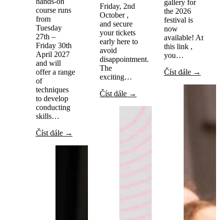
hands-on
gallery for
Friday, 2nd
course runs
the 2026
October ,
from
festival is
and secure
Tuesday
now
your tickets
27th –
available! At
early here to
Friday 30th
this link ,
avoid
April 2027
you…
disappointment.
and will
The
offer a range
Číst dále →
exciting…
of
techniques
Číst dále →
to develop
conducting
skills…
Číst dále →