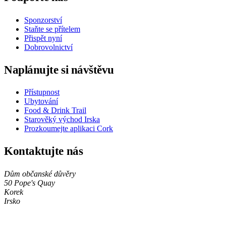
Sponzorství
Staňte se přítelem
Přispět nyní
Dobrovolnictví
Naplánujte si návštěvu
Přístupnost
Ubytování
Food & Drink Trail
Starověký východ Irska
Prozkoumejte aplikaci Cork
Kontaktujte nás
Dům občanské důvěry
50 Pope's Quay
Korek
Irsko