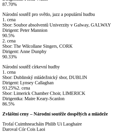
87.70%
Národní soutěž pro světlo, jazz a populární hudbu
1. cena
Sbor: Soubor absolventů Univerzity v Galway, GALWAY
Dirigent: Peter Mannion
90.5%
2. cena
Sbor: The Wilcollane Singers, CORK
Dirigent: Anne Dunphy
90.33%
Národní soutěž církevní hudby
1. cena
Sbor: Dublinský mládežnický sbor, DUBLIN
Dirigent: Lynsey Callaghan
93.25%2. cena
Sbor: Limerick Chamber Choir, LIMERICK
Dirigentka: Maire Keary-Scanlon
86.5%
Zvláštní ceny – Národní soutěže dospělých a mládeže
Trofaí Cuimhneacháin Philib Ui Laoghaire
Daroval Cór Cois Laoi