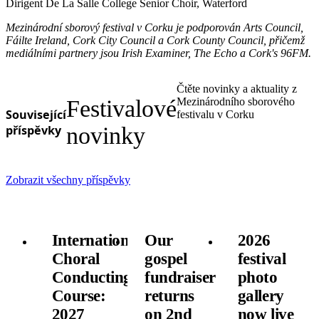
Dirigent De La Salle College Senior Choir, Waterford
Mezinárodní sborový festival v Corku je podporován Arts Council,
Fáilte Ireland, Cork City Council a Cork County Council, přičemž
mediálními partnery jsou Irish Examiner, The Echo a Cork's 96FM.
Čtěte novinky a aktuality z
Festivalové
Mezinárodního sborového
Související
festivalu v Corku
příspěvky
novinky
Zobrazit všechny příspěvky
International
Our
2026
Choral
gospel
festival
Conducting
fundraiser
photo
Course:
returns
gallery
2027
on 2nd
now live