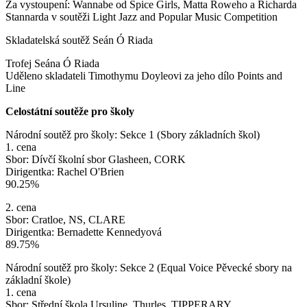
Za vystoupení: Wannabe od Spice Girls, Matta Roweho a Richarda
Stannarda v soutěži Light Jazz and Popular Music Competition
Skladatelská soutěž Seán Ó Riada
Trofej Seána Ó Riada
Uděleno skladateli Timothymu Doyleovi za jeho dílo Points and
Line
Celostátní soutěže pro školy
Národní soutěž pro školy: Sekce 1 (Sbory základních škol)
1. cena
Sbor: Dívčí školní sbor Glasheen, CORK
Dirigentka: Rachel O'Brien
90.25%
2. cena
Sbor: Cratloe, NS, CLARE
Dirigentka: Bernadette Kennedyová
89.75%
Národní soutěž pro školy: Sekce 2 (Equal Voice Pěvecké sbory na
základní škole)
1. cena
Sbor: Střední škola Ursuline, Thurles, TIPPERARY