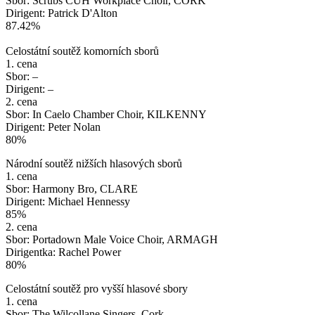
Sbor: Scrubs CUH Workplace Choir, CORK
Dirigent: Patrick D'Alton
87.42%
Celostátní soutěž komorních sborů
1. cena
Sbor: –
Dirigent: –
2. cena
Sbor: In Caelo Chamber Choir, KILKENNY
Dirigent: Peter Nolan
80%
Národní soutěž nižších hlasových sborů
1. cena
Sbor: Harmony Bro, CLARE
Dirigent: Michael Hennessy
85%
2. cena
Sbor: Portadown Male Voice Choir, ARMAGH
Dirigentka: Rachel Power
80%
Celostátní soutěž pro vyšší hlasové sbory
1. cena
Sbor: The Wilcollane Singers, Cork