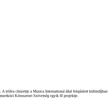
trófea címzettje a Musica International által felajánlott különdíjban
Nemzetközi Kóruszenei Szövetség egyik fő projektje.