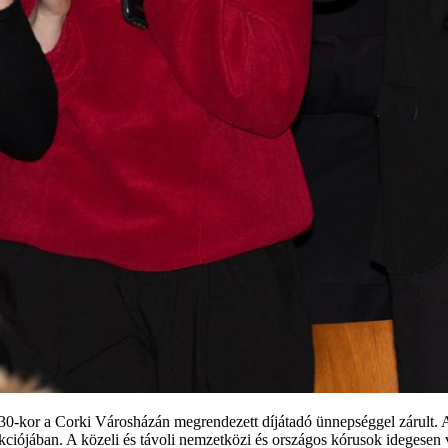
-kor a Corki Városházán megrendezett díjátadó ünnepséggel zárult. A re
kciójában. A közeli és távoli nemzetközi és országos kórusok idegesen 