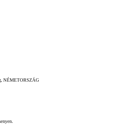
mburg, NÉMETORSZÁG
senyen.