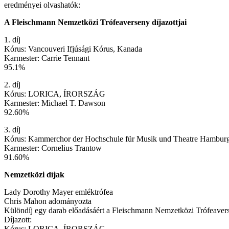
eredményei olvashatók:
A Fleischmann Nemzetközi Trófeaverseny díjazottjai
1. díj
Kórus: Vancouveri Ifjúsági Kórus, Kanada
Karmester: Carrie Tennant
95.1%
2. díj
Kórus: LORICA, ÍRORSZÁG
Karmester: Michael T. Dawson
92.60%
3. díj
Kórus: Kammerchor der Hochschule für Musik und Theatre Ha
Karmester: Cornelius Trantow
91.60%
Nemzetközi díjak
Lady Dorothy Mayer emléktrófea
Chris Mahon adományozta
Különdíj egy darab előadásáért a Fleischmann Nemzetközi Trófeaver
Díjazott:
Kórus: LORICA, ÍRORSZÁG