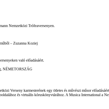
chmann Nemzetközi Trófeaversenyen.
ű műből – Zuzanna Koziej
rsenyeken való előadásáért.
mburg, NÉMETORSZÁG
özi Verseny karmesterének egy ötletes és művészi műsor előadásáért. A 
 weboldalához és virtuális kóruskönyvtárához. A Musica International a 