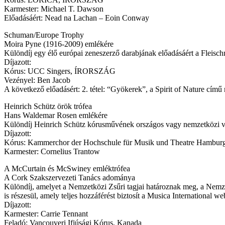
Karmester: Michael T. Dawson
Előadásáért: Nead na Lachan – Eoin Conway
Schuman/Europe Trophy
Moira Pyne (1916-2009) emlékére
Különdíj egy élő európai zeneszerző darabjának előadásáért a Fleis
Díjazott:
Kórus: UCC Singers, ÍRORSZÁG
Vezényel: Ben Jacob
A következő előadásért: 2. tétel: “Gyökerek”, a Spirit of Nature cím
Heinrich Schütz örök trófea
Hans Waldemar Rosen emlékére
Különdíj Heinrich Schütz kórusművének országos vagy nemzetközi ve
Díjazott:
Kórus: Kammerchor der Hochschule für Musik und Theatre Ha
Karmester: Cornelius Trantow
A McCurtain és McSwiney emléktrófea
A Cork Szakszervezeti Tanács adománya
Különdíj, amelyet a Nemzetközi Zsűri tagjai határoznak meg, a Nemzetk
is részesül, amely teljes hozzáférést biztosít a Musica International
Díjazott:
Karmester: Carrie Tennant
Feladó: Vancouveri Ifjúsági Kórus, Kanada