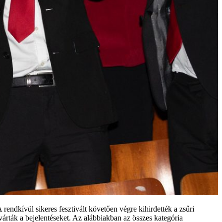
ndkívül sikeres fesztivált követően végre kihirdették a zsűri
várták a bejelentéseket. Az alábbiakban az összes kategória