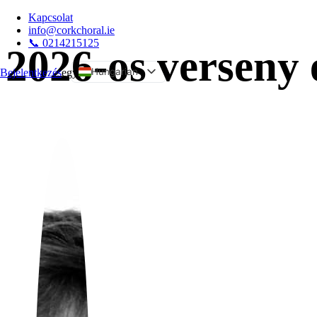
Kapcsolat
info@corkchoral.ie
📞 0214215125
2026-os verseny 
Hungarian
Bejelentkezés
egy
English
Bulgarian
Czech
Danish
German
Greek
Spanish
Estonian
French
Italian
Polish
Portuguese