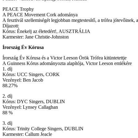
PEACE Trophy
A PEACE Movement Cork adománya
A fesztivál szellemiségét legjobban megtestesítő, a trófea jótevőine
Díjazott:
Kórus: Énekelj az életedért!, AUSZTRÁLIA
Karmester: Jane Christie-Johnston
Írország Év Kórusa
Írország Év Kórusa és a Victor Leeson Örök Trófea kitüntetettje
A Guinness Kórus adományozta alapítója, Victor Leeson emlékére
1. díj
Kórus: UCC Singers, CORK
Vezényel: Ben Jacob
88.27%
2. díj
Kórus: DYC Singers, DUBLIN
Vezényel: Lynsey Callaghan
88 %
3. díj
Kórus: Trinity College Singers, DUBLIN
Karmester: Callum Jeacle