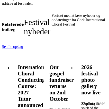
udgave af festivalen.
Fortsæt med at læse nyheder og
Festival
opdateringer fra Cork International
Relaterede
Choral Festival
indlæg
nyheder
Se alle opslag
International
Our
2026
Choral
gospel
festival
Conducting
fundraiser
photo
Course:
returns
gallery
2027
on 2nd
now live
Tutor
October
22nd maj, 2026
Step into the
announced!
spirit of the