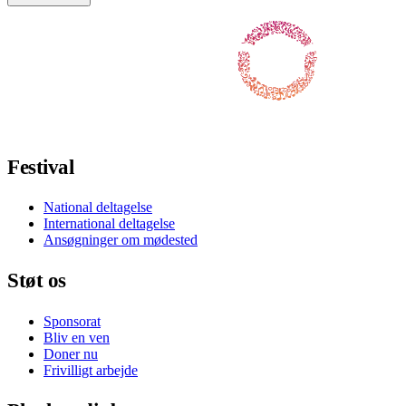
Følg os på Facebook
Følg os på X / Twitter
Følg os på Instagram
Følg os på Youtube
Følg os på TikTok
Festival
National deltagelse
International deltagelse
Ansøgninger om mødested
Støt os
Sponsorat
Bliv en ven
Doner nu
Frivilligt arbejde