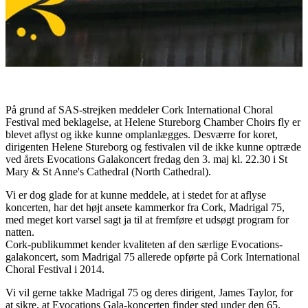
På grund af SAS-strejken meddeler Cork International Choral
Festival med beklagelse, at Helene Stureborg Chamber Choirs fly er
blevet aflyst og ikke kunne omplanlægges. Desværre for koret,
dirigenten Helene Stureborg og festivalen vil de ikke kunne optræde
ved årets Evocations Galakoncert fredag den 3. maj kl. 22.30 i St
Mary & St Anne's Cathedral (North Cathedral).
Vi er dog glade for at kunne meddele, at i stedet for at aflyse
koncerten, har det højt ansete kammerkor fra Cork, Madrigal 75,
med meget kort varsel sagt ja til at fremføre et udsøgt program for
natten.
Cork-publikummet kender kvaliteten af den særlige Evocations-
galakoncert, som Madrigal 75 allerede opførte på Cork International
Choral Festival i 2014.
Vi vil gerne takke Madrigal 75 og deres dirigent, James Taylor, for
at sikre, at Evocations Gala-koncerten finder sted under den 65.