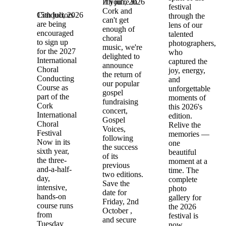
7th juli, 2026
If you're in
festival
Cork and
15th juli, 2026
Conductors
through the
can't get
are being
lens of our
enough of
encouraged
talented
choral
to sign up
photographers,
music, we're
for the 2027
who
delighted to
International
captured the
announce
Choral
joy, energy,
the return of
Conducting
and
our popular
Course as
unforgettable
gospel
part of the
moments of
fundraising
Cork
this 2026's
concert,
International
edition.
Gospel
Choral
Relive the
Voices,
Festival
memories —
following
Now in its
one
the success
sixth year,
beautiful
of its
the three-
moment at a
previous
and-a-half-
time. The
two editions.
day,
complete
Save the
intensive,
photo
date for
hands-on
gallery for
Friday, 2nd
course runs
the 2026
October ,
from
festival is
and secure
Tuesday
now