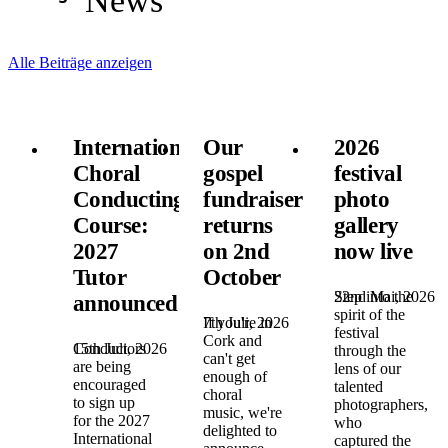
News
Alle Beiträge anzeigen
International
Our
2026
Choral
gospel
festival
Conducting
fundraiser
photo
Course:
returns
gallery
2027
on 2nd
now live
Tutor
October
22nd Mai, 2026
Step into the
announced!
spirit of the
7th Juli, 2026
If you're in
festival
Cork and
15th Juli, 2026
Conductors
through the
can't get
are being
lens of our
enough of
encouraged
talented
choral
to sign up
photographers,
music, we're
for the 2027
who
delighted to
International
captured the