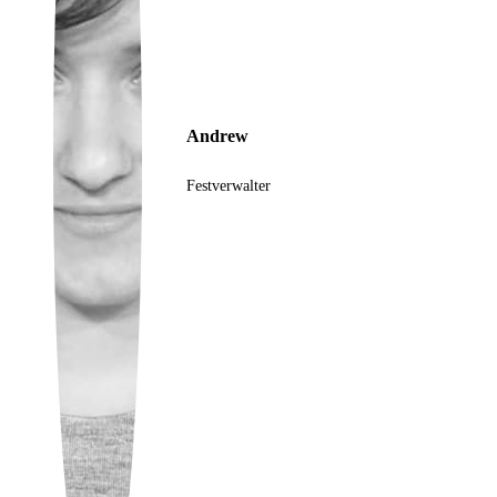
Ukrainian
Andrew
Festverwalter