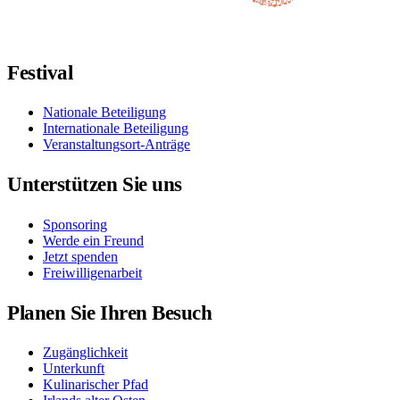
Folgen Sie uns auf Facebook
Folgen Sie uns auf X / Twitter
Folgt uns auf Instagram
Folgt uns auf YouTube
Folgt uns auf TikTok
Festival
Nationale Beteiligung
Internationale Beteiligung
Veranstaltungsort-Anträge
Unterstützen Sie uns
Sponsoring
Werde ein Freund
Jetzt spenden
Freiwilligenarbeit
Planen Sie Ihren Besuch
Zugänglichkeit
Unterkunft
Kulinarischer Pfad