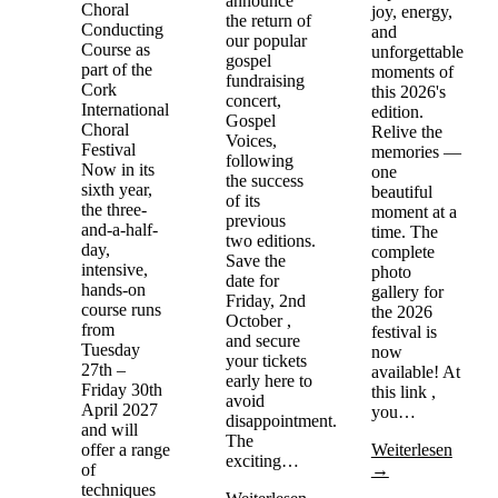
announce
Choral
joy, energy,
the return of
Conducting
and
our popular
Course as
unforgettable
gospel
part of the
moments of
fundraising
Cork
this 2026's
concert,
International
edition.
Gospel
Choral
Relive the
Voices,
Festival
memories —
following
Now in its
one
the success
sixth year,
beautiful
of its
the three-
moment at a
previous
and-a-half-
time. The
two editions.
day,
complete
Save the
intensive,
photo
date for
hands-on
gallery for
Friday, 2nd
course runs
the 2026
October ,
from
festival is
and secure
Tuesday
now
your tickets
27th –
available! At
early here to
Friday 30th
this link ,
avoid
April 2027
you…
disappointment.
and will
The
offer a range
Weiterlesen
exciting…
of
→
techniques