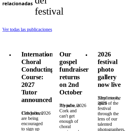
del
relacionadas
festival
Ver todas las publicaciones
International
Our
2026
Choral
gospel
festival
Conducting
fundraiser
photo
Course:
returns
gallery
2027
on 2nd
now live
Tutor
October
22nd mayo,
Step into the
announced!
2026
spirit of the
7th julio, 2026
If you're in
festival
Cork and
15th julio, 2026
Conductors
through the
can't get
are being
lens of our
enough of
encouraged
talented
choral
to sign up
photographers,