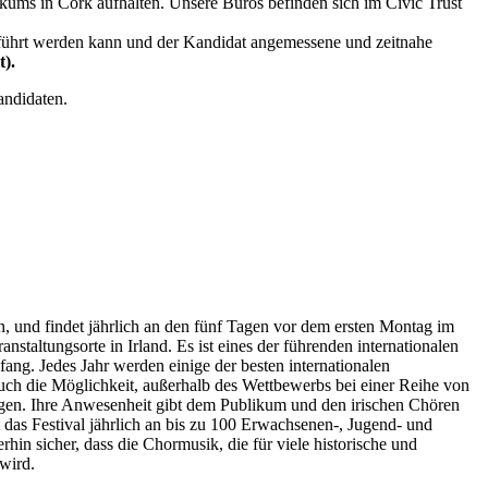
ikums in Cork aufhalten. Unsere Büros befinden sich im Civic Trust
eführt werden kann und der Kandidat angemessene und zeitnahe
t).
andidaten.
, und findet jährlich an den fünf Tagen vor dem ersten Montag im
anstaltungsorte in Irland. Es ist eines der führenden internationalen
ng. Jedes Jahr werden einige der besten internationalen
uch die Möglichkeit, außerhalb des Wettbewerbs bei einer Reihe von
ungen. Ihre Anwesenheit gibt dem Publikum und den irischen Chören
das Festival jährlich an bis zu 100 Erwachsenen-, Jugend- und
rhin sicher, dass die Chormusik, die für viele historische und
 wird.