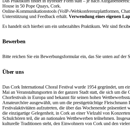
Das Praktikum findet in hybrider Form statt – je nach Aufgabenberei
House in 50 Pope Quays, Cork.
Online-Kommunikationstools (VoIP-/Webkonferenzplattformen, Chats,
Unterstützung und Feedback erhält.
Verwendung eines eigenen Lapto
Es handelt sich hierbei um ein unbezahltes Praktikum. Wir sind flexib
Bewerben
Bitte reichen Sie ein Bewerbungsformular ein, das Sie unten auf der 
Über uns
Das Cork International Choral Festival wurde 1954 gegründet, um ein
Mai an Veranstaltungsorten in der ganzen Stadt statt, die sich um die C
Chorfestivals in Europa und bekannt für seinen hohen Wettbewerbssta
Amateurchöre ausgewählt, um um die prestigeträchtige Fleischmann I
Festivalaktivitäten aufzutreten, die über das Wochenende präsentier
die einzigartige Gelegenheit, in Cork an einer Vielzahl von Konzer
Schulchören teil, die an nationalen Wettbewerben teilnehmen. Insgesamt
kulturelle Traditionen steht, den Einwohnern von Cork und den vielen 