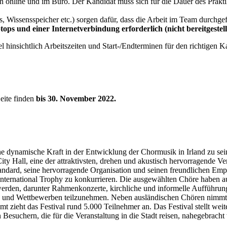
ch online und im Büro. Der Kandidat muss sich für die Dauer des Prakt
 Wissensspeicher etc.) sorgen dafür, dass die Arbeit im Team durchg
ps und einer Internetverbindung erforderlich (nicht bereitgestell
el hinsichtlich Arbeitszeiten und Start-/Endterminen für den richtigen K
Seite finden
bis 30. November 2022.
e dynamische Kraft in der Entwicklung der Chormusik in Irland zu sein
ity Hall, eine der attraktivsten, drehen und akustisch hervorragende Ver
ndard, seine hervorragende Organisation und seinen freundlichen Empfa
nternational Trophy zu konkurrieren. Die ausgewählten Chöre haben a
t werden, darunter Rahmenkonzerte, kirchliche und informelle Aufführ
ten und Wettbewerben teilzunehmen. Neben ausländischen Chören nimmt 
 zieht das Festival rund 5.000 Teilnehmer an. Das Festival stellt weite
Besuchern, die für die Veranstaltung in die Stadt reisen, nahegebracht