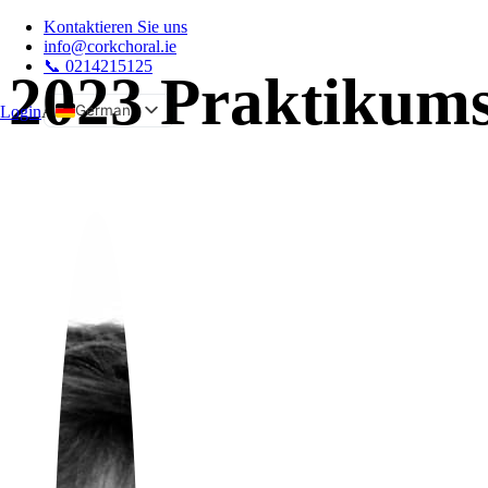
Kontaktieren Sie uns
info@corkchoral.ie
📞 0214215125
2023 Praktikums
German
Login
A
English
Bulgarian
Czech
Danish
Greek
Spanish
Estonian
French
Hungarian
Italian
Polish
Portuguese