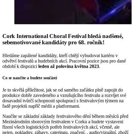
Cork International Choral Festival hledá nadšené,
sebemotivované kandidáty pro 68. ročník!
Hledáme zapálené kandidáty, kteří chtějí vybudovat kariéru v
odvětví festivalů a hudebních akcí. Pracovní pozice jsou pro dané
období k dispozici
leden až polovina května 2023
.
Co se naučíte a budete součástí
Je to skvělá příležitost, jak se od samého začátku plně zapojit do
produkce dobře zavedeného a vzrušujícího festivalu a rozvíjet své
dosavadní tvůrčí schopnosti spoluprací s festivalovým týmem na
řadě projektů napříč médii a platformami.
Naučíte se základní základy festivalového dění během měsíců před
Mezinárodním sborovým festivalem v Corku a budete vystaveni
řízení všech logistických potřeb festivalových akcí, včetně, ale
nejen, pokladny, zábavy, cateringu, značení. , audio/vizuální, zboží