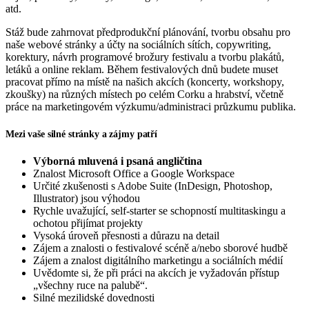
atd.
Stáž bude zahrnovat předprodukční plánování, tvorbu obsahu pro
naše webové stránky a účty na sociálních sítích, copywriting,
korektury, návrh programové brožury festivalu a tvorbu plakátů,
letáků a online reklam. Během festivalových dnů budete muset
pracovat přímo na místě na našich akcích (koncerty, workshopy,
zkoušky) na různých místech po celém Corku a hrabství, včetně
práce na marketingovém výzkumu/administraci průzkumu publika.
Mezi vaše silné stránky a zájmy patří
Výborná mluvená i psaná angličtina
Znalost Microsoft Office a Google Workspace
Určité zkušenosti s Adobe Suite (InDesign, Photoshop,
Illustrator) jsou výhodou
Rychle uvažující, self-starter se schopností multitaskingu a
ochotou přijímat projekty
Vysoká úroveň přesnosti a důrazu na detail
Zájem a znalosti o festivalové scéně a/nebo sborové hudbě
Zájem a znalost digitálního marketingu a sociálních médií
Uvědomte si, že při práci na akcích je vyžadován přístup
„všechny ruce na palubě“.
Silné mezilidské dovednosti