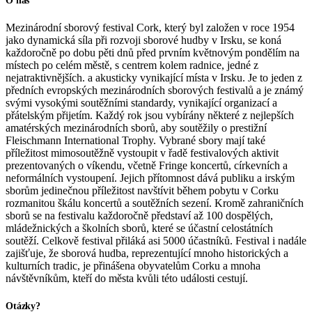
O nás
Mezinárodní sborový festival Cork, který byl založen v roce 1954
jako dynamická síla při rozvoji sborové hudby v Irsku, se koná
každoročně po dobu pěti dnů před prvním květnovým pondělím na
místech po celém městě, s centrem kolem radnice, jedné z
nejatraktivnějších. a akusticky vynikající místa v Irsku. Je to jeden z
předních evropských mezinárodních sborových festivalů a je známý
svými vysokými soutěžními standardy, vynikající organizací a
přátelským přijetím. Každý rok jsou vybírány některé z nejlepších
amatérských mezinárodních sborů, aby soutěžily o prestižní
Fleischmann International Trophy. Vybrané sbory mají také
příležitost mimosoutěžně vystoupit v řadě festivalových aktivit
prezentovaných o víkendu, včetně Fringe koncertů, církevních a
neformálních vystoupení. Jejich přítomnost dává publiku a irským
sborům jedinečnou příležitost navštívit během pobytu v Corku
rozmanitou škálu koncertů a soutěžních sezení. Kromě zahraničních
sborů se na festivalu každoročně představí až 100 dospělých,
mládežnických a školních sborů, které se účastní celostátních
soutěží. Celkově festival přiláká asi 5000 účastníků. Festival i nadále
zajišťuje, že sborová hudba, reprezentující mnoho historických a
kulturních tradic, je přinášena obyvatelům Corku a mnoha
návštěvníkům, kteří do města kvůli této události cestují.
Otázky?