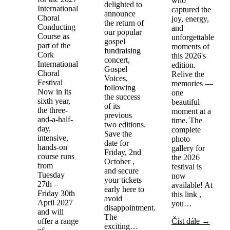
who
delighted to
International
captured the
announce
Choral
joy, energy,
the return of
Conducting
and
our popular
Course as
unforgettable
gospel
part of the
moments of
fundraising
Cork
this 2026's
concert,
International
edition.
Gospel
Choral
Relive the
Voices,
Festival
memories —
following
Now in its
one
the success
sixth year,
beautiful
of its
the three-
moment at a
previous
and-a-half-
time. The
two editions.
day,
complete
Save the
intensive,
photo
date for
hands-on
gallery for
Friday, 2nd
course runs
the 2026
October ,
from
festival is
and secure
Tuesday
now
your tickets
27th –
available! At
early here to
Friday 30th
this link ,
avoid
April 2027
you…
disappointment.
and will
The
offer a range
Číst dále →
exciting…