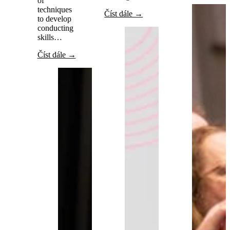
of
techniques
Číst dále →
to develop
conducting
skills…
Číst dále →