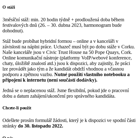
O stáži
3měsíční stáž: min. 20 hodin týdně + prodloužená doba během
festivalových dnů (26. – 30. dubna 2023, harmonogram bude
dohodnut).
Stáž bude probíhat hybridní formou – online a v kanceláři v
závislosti na náplni práce. Uchazeč musí být po dobu stáže v Corku.
Naše kanceláře jsou v Civic Trust House na 50 Pope Quays, Cork.
Online komunikační nástroje (platformy VoIP/webové konference,
chaty, úložiště znalostí atd.) jsou k dispozici, aby zajistily, že práci
lze provádět jako tým a že kandidát obdrží vhodnou a včasnou
podporu a zpětnou vazbu.
Nutné použití vlastního notebooku a
připojení k internetu (není součástí dodávky).
Jedná se o neplacenou stáž. Jsme flexibilní, pokud jde o pracovní
dobu a datum zahájení/ukončení pro správného kandidáta.
Chcete-li použít
Odešlete prosím formulář žádosti, který je k dispozici ve spodní části
stránky
do 30. listopadu 2022.