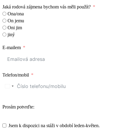
Jaká rodová zájmena bychom vás měli použít?
Ona/ona
On jemu
Oni jim
jiný
E-mailem
Telefon/mobil
Prosím potvrďte:
Jsem k dispozici na stáži v období leden-květen.