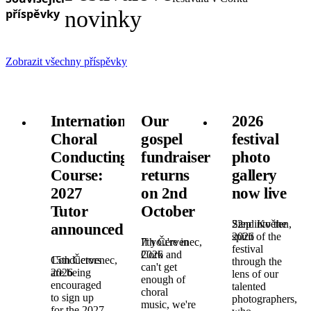
příspěvky
novinky
Zobrazit všechny příspěvky
International
Our
2026
Choral
gospel
festival
Conducting
fundraiser
photo
Course:
returns
gallery
2027
on 2nd
now live
Tutor
October
22nd Květen,
Step into the
announced!
2026
spirit of the
7th Červenec,
If you're in
festival
2026
Cork and
15th Červenec,
Conductors
through the
can't get
2026
are being
lens of our
enough of
encouraged
talented
choral
to sign up
photographers,
music, we're
for the 2027