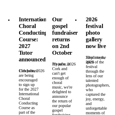
International
Our
2026
Choral
gospel
festival
Conducting
fundraiser
photo
Course:
returns
gallery
2027
on 2nd
now live
Tutor
October
22nd mayo,
Step into the
announced!
2026
spirit of the
7th julio, 2026
If you're in
festival
Cork and
15th julio, 2026
Conductors
through the
can't get
are being
lens of our
enough of
encouraged
talented
choral
to sign up
photographers,
music, we're
for the 2027
who
delighted to
International
captured the
announce
Choral
joy, energy,
the return of
Conducting
and
our popular
Course as
unforgettable
gospel
part of the
moments of
fundraising