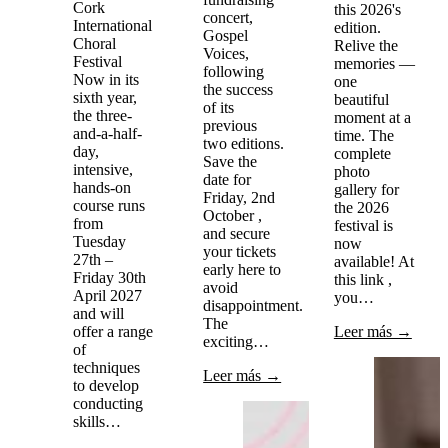
Cork
this 2026's
concert,
International
edition.
Gospel
Choral
Relive the
Voices,
Festival
memories —
following
Now in its
one
the success
sixth year,
beautiful
of its
the three-
moment at a
previous
and-a-half-
time. The
two editions.
day,
complete
Save the
intensive,
photo
date for
hands-on
gallery for
Friday, 2nd
course runs
the 2026
October ,
from
festival is
and secure
Tuesday
now
your tickets
27th –
available! At
early here to
Friday 30th
this link ,
avoid
April 2027
you…
disappointment.
and will
The
offer a range
Leer más →
exciting…
of
techniques
Leer más →
to develop
conducting
skills…