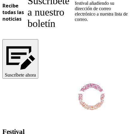
Suscríbete
festival añadiendo su
Recibe
dirección de correo
a nuestro
todas las
electrónico a nuestra lista de
noticias
correo.
boletín
Suscríbete ahora
Síguenos en Facebook
Síguenos en X / Twitter
Síguenos en Instagram
Síguenos en Youtube
Síguenos en TikTok
Festival