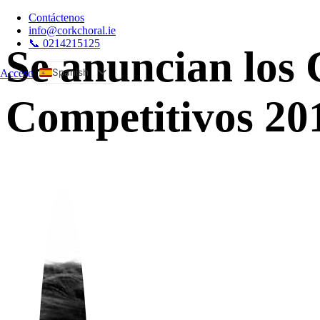
Contáctenos
info@corkchoral.ie
📞 0214215125
Se anuncian los 
Spanish
Acceso
a
English
Competitivos 20
Bulgarian
Czech
Danish
German
Greek
Estonian
French
Hungarian
Italian
Polish
Portuguese