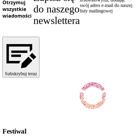
Otrzymuj
swój adres e-mail do naszej
do naszego
wszystkie
listy mailingowej
wiadomości
newslettera
Subskrybuj teraz
Obserwuj nas na Facebooku
Obserwuj nas na X / Twitterze
Obserwuj nas na Instagramie
Obserwuj nas na Youtube
Obserwuj nas na TikToku
Festiwal