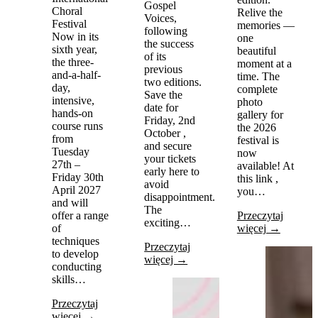
Gospel
Choral
Relive the
Voices,
Festival
memories —
following
Now in its
one
the success
sixth year,
beautiful
of its
the three-
moment at a
previous
and-a-half-
time. The
two editions.
day,
complete
Save the
intensive,
photo
date for
hands-on
gallery for
Friday, 2nd
course runs
the 2026
October ,
from
festival is
and secure
Tuesday
now
your tickets
27th –
available! At
early here to
Friday 30th
this link ,
avoid
April 2027
you…
disappointment.
and will
The
offer a range
Przeczytaj
exciting…
of
więcej →
techniques
Przeczytaj
to develop
więcej →
conducting
skills…
Przeczytaj
więcej →