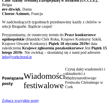
Chór Szkoły Średniej Europejskiej w Brukseli (UCCLE).
,
Belgia
øre-dźwięk
, Dania
Choeur Azimuts
, Francja
W nadchodzących tygodniach przedstawimy każdy z chórów w
sekcji Biografie. Bądźcie czujni!
Przypominamy, że ostateczny termin do
Prace konkursowe
ogólnopolskie
(Irlandzki Chór Roku, Krajowe Konkursy Szkół,
Krajowe Otwarte Konkursy).
Piątek 18 stycznia 2019r
i data
zakończenia
Krajowe zgłoszenia pozakonkursowe
Jest
Piątek 15
lutego 2019r
. Nie zwlekaj – skontaktuj się z nami pod adresem
info@corkchoral.ie
Czytaj dalej wiadomości i
Wiadomości
aktualności z
Powiązane
Międzynarodowego
Festiwalu Chóralnego w
posty
festiwalowe
Cork
Zobacz wszystkie posty