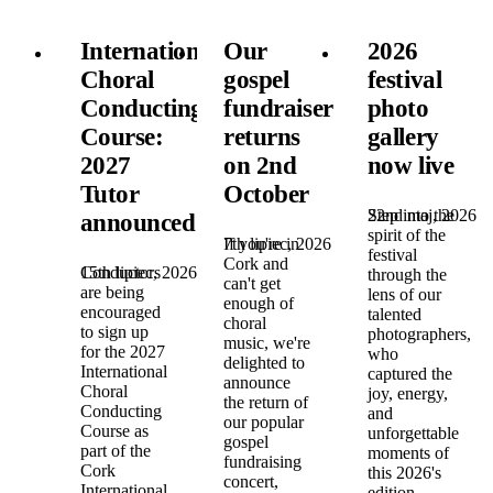
International
Our
2026
Choral
gospel
festival
Conducting
fundraiser
photo
Course:
returns
gallery
2027
on 2nd
now live
Tutor
October
22nd maj, 2026
Step into the
announced!
spirit of the
7th lipiec, 2026
If you're in
festival
Cork and
15th lipiec, 2026
Conductors
through the
can't get
are being
lens of our
enough of
encouraged
talented
choral
to sign up
photographers,
music, we're
for the 2027
who
delighted to
International
captured the
announce
Choral
joy, energy,
the return of
Conducting
and
our popular
Course as
unforgettable
gospel
part of the
moments of
fundraising
Cork
this 2026's
concert,
International
edition.