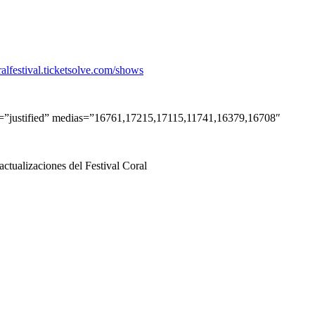
ralfestival.ticketsolve.com/shows
pe=”justified” medias=”16761,17215,17115,11741,16379,16708″
actualizaciones del Festival Coral