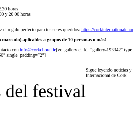
2.30 horas
00 y 20.00 horas
 el regalo perfecto para tus seres queridos:
https://corkinternationalcho
io marcado) aplicables a grupos de 10 personas o más!
ontacto con
info@corkchoral.ie
[vc_gallery el_id=”gallery-193342″ ty
50″ single_padding=”2″]
Sigue leyendo noticias y 
Internacional de Cork
 del festival