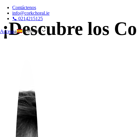
Contáctenos
info@corkchoral.ie
📞 0214215125
¡Descubre los Co
Spanish
Acceso
a
English
Bulgarian
Czech
Danish
German
Greek
Estonian
French
Hungarian
Italian
Polish
Portuguese