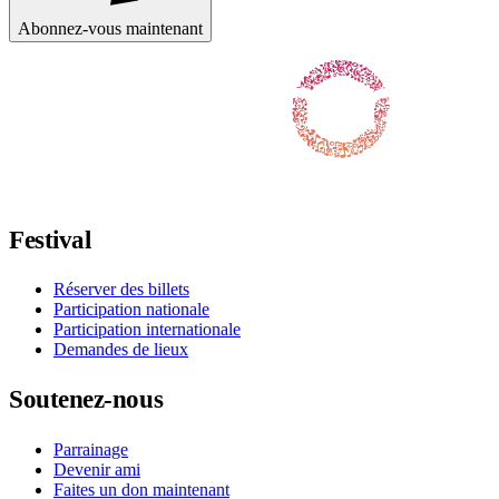
Abonnez-vous maintenant
Suivez-nous sur Facebook
Suivez-nous sur X / Twitter
Suivez-nous sur Instagram
Suivez-nous sur YouTube
Suivez-nous sur TikTok
Festival
Réserver des billets
Participation nationale
Participation internationale
Demandes de lieux
Soutenez-nous
Parrainage
Devenir ami
Faites un don maintenant