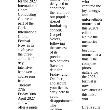
for the 2027
who
delighted to
International
captured the
announce
Choral
joy, energy,
the return of
Conducting
and
our popular
Course as
unforgettable
gospel
part of the
moments of
fundraising
Cork
this 2026's
concert,
International
edition.
Gospel
Choral
Relive the
Voices,
Festival
memories —
following
Now in its
one
the success
sixth year,
beautiful
of its
the three-
moment at a
previous
and-a-half-
time. The
two editions.
day,
complete
Save the
intensive,
photo
date for
hands-on
gallery for
Friday, 2nd
course runs
the 2026
October ,
from
festival is
and secure
Tuesday
now
your tickets
27th –
available! At
early here to
Friday 30th
this link ,
avoid
April 2027
you…
disappointment.
and will
The
offer a range
Lire la suite
exciting…