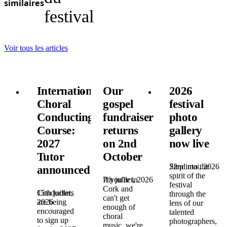
similaires
festival
Voir tous les articles
International
Our
2026
Choral
gospel
festival
Conducting
fundraiser
photo
Course:
returns
gallery
2027
on 2nd
now live
Tutor
October
22nd mai, 2026
Step into the
announced!
spirit of the
7th juillet, 2026
If you're in
festival
Cork and
15th juillet,
Conductors
through the
can't get
2026
are being
lens of our
enough of
encouraged
talented
choral
to sign up
photographers,
music, we're