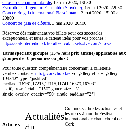
Chœur de chambre Irlande
, 1er mai 2020, 19h30
Evocations : Ingenium Ensemble (Slovénie)
, 1er mai 2020, 22h30
Concert de gala international Fleischmann
, 2 mai 2020, 15h00 et
20h00
Concert de gala de clôture
, 3 mai 2020, 20h00
Réservez dès maintenant vos billets pour ces spectacles
exceptionnels, et faites le cadeau idéal pour vos proches :
https://corkinternationalchoralfestival.ticketsolve.com/shows
Tarifs spéciaux groupes (15% hors prix affiché) applicables aux
groupes de 10 personnes ou plus !
Pour toute question complémentaire concernant la billetterie,
veuillez contacter
info@corkchoral.ie
[vc_gallery el_id=”gallery-
193342″ type=”justified”
medias=”16761,17215,17115,11741,16379,16708″
justify_row_height=”150″ gutter_size=”3″
single_overlay_opacity=”50″ single_padding=”2″]
Continuez à lire les actualités et
Actualités
les mises à jour du Festival
international de chant choral de
Articles
Cork
du