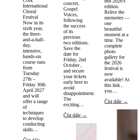
Cork
this 2026's
concert,
International
edition.
Gospel
Choral
Relive the
Voices,
Festival
memories —
following
Now in its
one
the success
sixth year,
beautiful
of its
the three-
moment at a
previous
and-a-half-
time. The
two editions.
day,
complete
Save the
intensive,
photo
date for
hands-on
gallery for
Friday, 2nd
course runs
the 2026
October ,
from
festival is
and secure
Tuesday
now
your tickets
27th –
available! At
early here to
Friday 30th
this link ,
avoid
April 2027
you…
disappointment.
and will
The
offer a range
Číst dále →
exciting…
of
techniques
Číst dále →
to develop
conducting
skills…