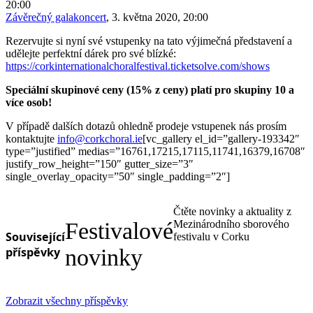
20:00
Závěrečný galakoncert
, 3. května 2020, 20:00
Rezervujte si nyní své vstupenky na tato výjimečná představení a
udělejte perfektní dárek pro své blízké:
https://corkinternationalchoralfestival.ticketsolve.com/shows
Speciální skupinové ceny (15% z ceny) platí pro skupiny 10 a
více osob!
V případě dalších dotazů ohledně prodeje vstupenek nás prosím
kontaktujte
info@corkchoral.ie
[vc_gallery el_id=”gallery-193342″
type=”justified” medias=”16761,17215,17115,11741,16379,16708″
justify_row_height=”150″ gutter_size=”3″
single_overlay_opacity=”50″ single_padding=”2″]
Čtěte novinky a aktuality z
Festivalové
Mezinárodního sborového
Související
festivalu v Corku
příspěvky
novinky
Zobrazit všechny příspěvky