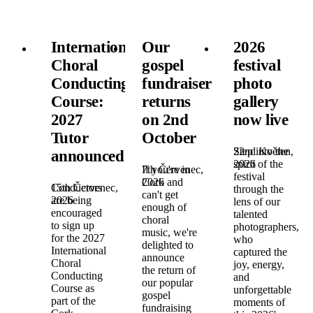
International
Our
2026
Choral
gospel
festival
Conducting
fundraiser
photo
Course:
returns
gallery
2027
on 2nd
now live
Tutor
October
22nd Květen,
Step into the
announced!
2026
spirit of the
7th Červenec,
If you're in
festival
2026
Cork and
15th Červenec,
Conductors
through the
can't get
2026
are being
lens of our
enough of
encouraged
talented
choral
to sign up
photographers,
music, we're
for the 2027
who
delighted to
International
captured the
announce
Choral
joy, energy,
the return of
Conducting
and
our popular
Course as
unforgettable
gospel
part of the
moments of
fundraising