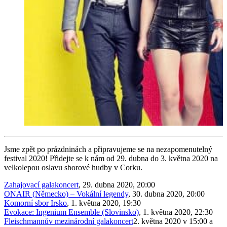
Jsme zpět po prázdninách a připravujeme se na nezapomenutelný
festival 2020! Přidejte se k nám od 29. dubna do 3. května 2020 na
velkolepou oslavu sborové hudby v Corku.
Zahajovací galakoncert
, 29. dubna 2020, 20:00
ONAIR (Německo) – Vokální legendy
, 30. dubna 2020, 20:00
Komorní sbor Irsko
, 1. května 2020, 19:30
Evokace: Ingenium Ensemble (Slovinsko)
, 1. května 2020, 22:30
Fleischmannův mezinárodní galakoncert
2. května 2020 v 15:00 a