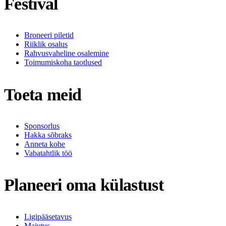
Festival
Broneeri piletid
Riiklik osalus
Rahvusvaheline osalemine
Toimumiskoha taotlused
Toeta meid
Sponsorlus
Hakka sõbraks
Anneta kohe
Vabatahtlik töö
Planeeri oma külastust
Ligipääsetavus
Majutus