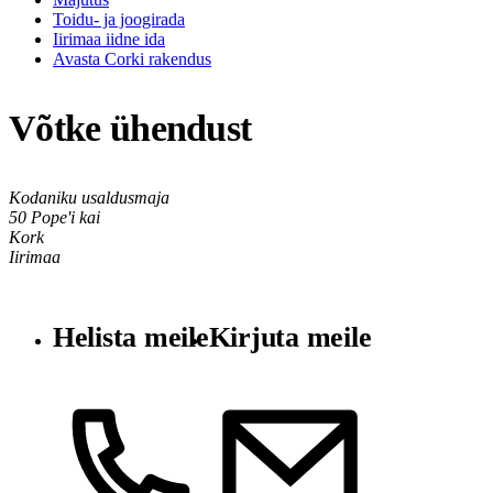
Toidu- ja joogirada
Iirimaa iidne ida
Avasta Corki rakendus
Võtke ühendust
Kodaniku usaldusmaja
50 Pope'i kai
Kork
Iirimaa
Helista meile
Kirjuta meile