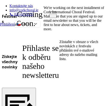
Kontaktujte nás
We're working on the next installment of
info@corkchoral.ie
Coming
Cork International Choral Festival.
📞 0214215125
Festival
Make sure that you are signed up to our
email newsletter so that you will be the
s
Soon.
Czech
Přihlášení
a
first to hear about news, tickets, and
more.
English
Bulgarian
Zůstaňte v obraze o všech
Danish
Přihlaste se
novinkách z festivalu
přidáním své e-mailové
German
adresy do našeho mailing
k odběru
Získejte
Greek
listu.
všechny
našeho
Spanish
novinky
Estonian
newsletteru
French
Hungarian
Italian
Polish
Portuguese