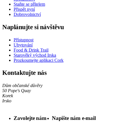
Staňte se přítelem
Přispět nyní
Dobrovolnictví
Naplánujte si návštěvu
Přístupnost
Ubytování
Food & Drink Trail
Starověký východ Irska
Prozkoumejte aplikaci Cork
Kontaktujte nás
Dům občanské důvěry
50 Pope's Quay
Korek
Irsko
Zavolejte nám
Napište nám e-mail