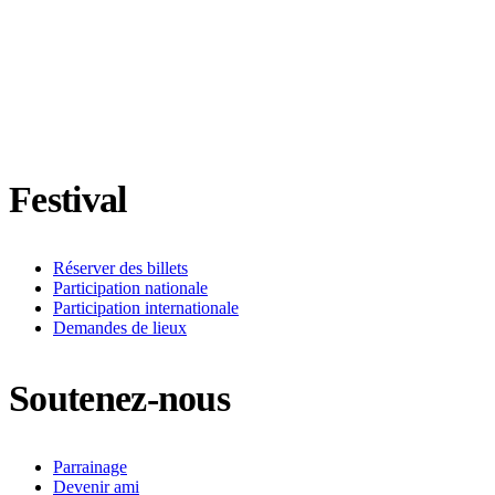
Suivez-nous sur Facebook
Suivez-nous sur X / Twitter
Suivez-nous sur Instagram
Suivez-nous sur YouTube
Suivez-nous sur TikTok
Festival
Réserver des billets
Participation nationale
Participation internationale
Demandes de lieux
Soutenez-nous
Parrainage
Devenir ami