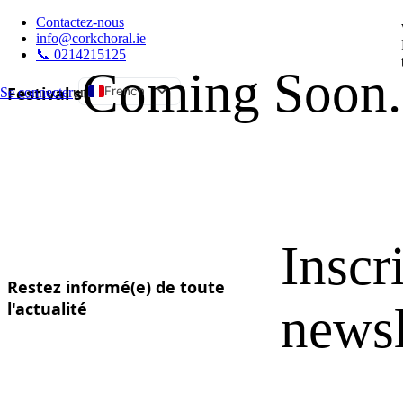
Contactez-nous
info@corkchoral.ie
📞 0214215125
Coming Soon.
Festival s
French
Se connecter
un
English
Bulgarian
Czech
Danish
German
Inscr
Greek
Spanish
Restez informé(e) de toute
Estonian
l'actualité
newsl
Hungarian
Italian
Polish
Portuguese