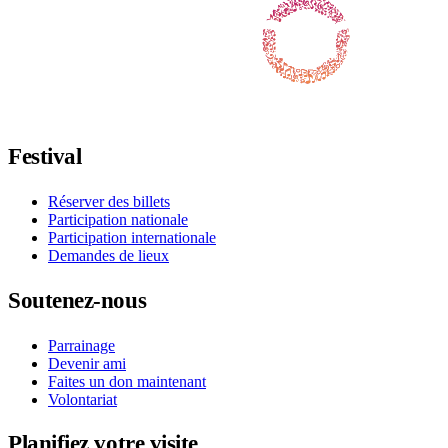
Suivez-nous sur Facebook
Suivez-nous sur X / Twitter
Suivez-nous sur Instagram
Suivez-nous sur YouTube
Suivez-nous sur TikTok
Festival
Réserver des billets
Participation nationale
Participation internationale
Demandes de lieux
Soutenez-nous
Parrainage
Devenir ami
Faites un don maintenant
Volontariat
Planifiez votre visite