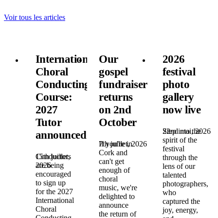
Voir tous les articles
International
Our
2026
Choral
gospel
festival
Conducting
fundraiser
photo
Course:
returns
gallery
2027
on 2nd
now live
Tutor
October
22nd mai, 2026
Step into the
announced!
spirit of the
7th juillet, 2026
If you're in
festival
Cork and
15th juillet,
Conductors
through the
can't get
2026
are being
lens of our
enough of
encouraged
talented
choral
to sign up
photographers,
music, we're
for the 2027
who
delighted to
International
captured the
announce
Choral
joy, energy,
the return of
Conducting