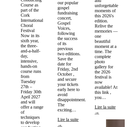
and
our popular
Course as
unforgettable
gospel
part of the
moments of
fundraising
Cork
this 2026's
concert,
International
edition.
Gospel
Choral
Relive the
Voices,
Festival
memories —
following
Now in its
one
the success
sixth year,
beautiful
of its
the three-
moment at a
previous
and-a-half-
time. The
two editions.
day,
complete
Save the
intensive,
photo
date for
hands-on
gallery for
Friday, 2nd
course runs
the 2026
October ,
from
festival is
and secure
Tuesday
now
your tickets
27th –
available! At
early here to
Friday 30th
this link ,
avoid
April 2027
you…
disappointment.
and will
The
offer a range
Lire la suite
exciting…
of
→
techniques
Lire la suite
to develop
→