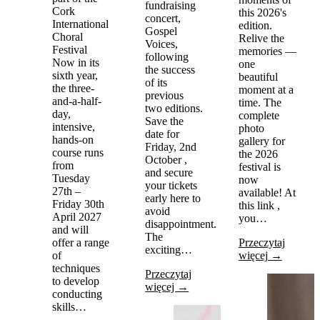
fundraising
Cork
this 2026's
concert,
International
edition.
Gospel
Choral
Relive the
Voices,
Festival
memories —
following
Now in its
one
the success
sixth year,
beautiful
of its
the three-
moment at a
previous
and-a-half-
time. The
two editions.
day,
complete
Save the
intensive,
photo
date for
hands-on
gallery for
Friday, 2nd
course runs
the 2026
October ,
from
festival is
and secure
Tuesday
now
your tickets
27th –
available! At
early here to
Friday 30th
this link ,
avoid
April 2027
you…
disappointment.
and will
The
offer a range
Przeczytaj
exciting…
of
więcej →
techniques
Przeczytaj
to develop
więcej →
conducting
skills…