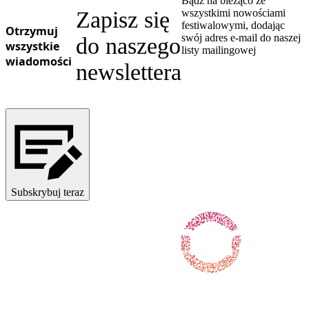
Bądź na bieżąco ze
Zapisz się
wszystkimi nowościami
festiwalowymi, dodając
Otrzymuj
swój adres e-mail do naszej
do naszego
wszystkie
listy mailingowej
wiadomości
newslettera
Subskrybuj teraz
Obserwuj nas na Facebooku
Obserwuj nas na X / Twitterze
Obserwuj nas na Instagramie
Obserwuj nas na Youtube
Obserwuj nas na TikToku