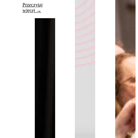
Przeczytaj
więcej →