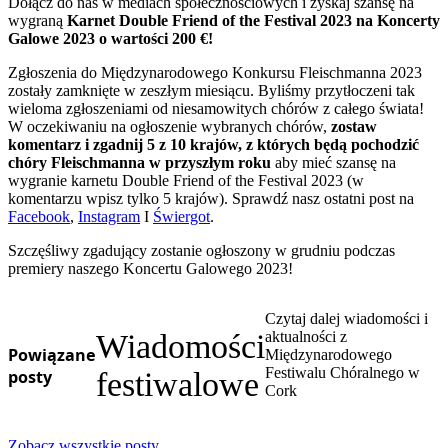
Dołącz do nas w mediach społecznościowych i zyskaj szansę na
wygraną
Karnet Double Friend of the Festival 2023 na Koncerty
Galowe 2023 o wartości 200 €!
Zgłoszenia do Międzynarodowego Konkursu Fleischmanna 2023
zostały zamknięte w zeszłym miesiącu. Byliśmy przytłoczeni tak
wieloma zgłoszeniami od niesamowitych chórów z całego świata!
W oczekiwaniu na ogłoszenie wybranych chórów,
zostaw
komentarz i zgadnij 5 z 10 krajów, z których będą pochodzić
chóry Fleischmanna w przyszłym roku
aby mieć szansę na
wygranie karnetu Double Friend of the Festival 2023 (w
komentarzu wpisz tylko 5 krajów). Sprawdź nasz ostatni post na
Facebook
,
Instagram
I
Świergot
.
Szczęśliwy zgadujący zostanie ogłoszony w grudniu podczas
premiery naszego Koncertu Galowego 2023!
Czytaj dalej wiadomości i
Wiadomości
aktualności z
Powiązane
Międzynarodowego
Festiwalu Chóralnego w
posty
festiwalowe
Cork
Zobacz wszystkie posty