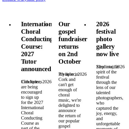
International
Our
2026
Choral
gospel
festival
Conducting
fundraiser
photo
Course:
returns
gallery
2027
on 2nd
now live
Tutor
October
22nd maj, 2026
Step into the
announced!
spirit of the
7th lipiec, 2026
If you're in
festival
Cork and
15th lipiec, 2026
Conductors
through the
can't get
are being
lens of our
enough of
encouraged
talented
choral
to sign up
photographers,
music, we're
for the 2027
who
delighted to
International
captured the
announce
Choral
joy, energy,
the return of
Conducting
and
our popular
Course as
unforgettable
gospel
part of the
moments of