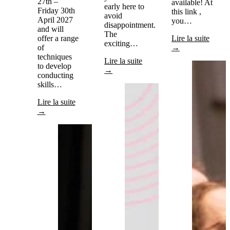
27th –
available! At
early here to
Friday 30th
this link ,
avoid
April 2027
you…
disappointment.
and will
The
offer a range
Lire la suite
exciting…
of
→
techniques
Lire la suite
to develop
→
conducting
skills…
Lire la suite
→