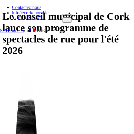
Contactez-nous
info@corkchoral.ie
Le conseil municipal de Cork
📞 0214215125
lance son programme de
French
Se connecter
un
spectacles de rue pour l'été
English
2026
Bulgarian
Czech
Danish
German
Greek
Spanish
Estonian
Hungarian
Italian
Polish
Portuguese