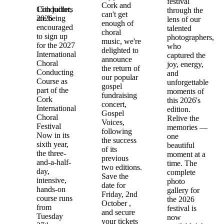
festival
Cork and
15th juillet,
Conductors
through the
can't get
2026
are being
lens of our
enough of
encouraged
talented
choral
to sign up
photographers,
music, we're
for the 2027
who
delighted to
International
captured the
announce
Choral
joy, energy,
the return of
Conducting
and
our popular
Course as
unforgettable
gospel
part of the
moments of
fundraising
Cork
this 2026's
concert,
International
edition.
Gospel
Choral
Relive the
Voices,
Festival
memories —
following
Now in its
one
the success
sixth year,
beautiful
of its
the three-
moment at a
previous
and-a-half-
time. The
two editions.
day,
complete
Save the
intensive,
photo
date for
hands-on
gallery for
Friday, 2nd
course runs
the 2026
October ,
from
festival is
and secure
Tuesday
now
your tickets