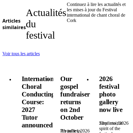
Continuez à lire les actualités et
Actualités
les mises à jour du Festival
international de chant choral de
Articles
Cork
du
similaires
festival
Voir tous les articles
International
Our
2026
Choral
gospel
festival
Conducting
fundraiser
photo
Course:
returns
gallery
2027
on 2nd
now live
Tutor
October
22nd mai, 2026
Step into the
announced!
spirit of the
7th juillet, 2026
If you're in