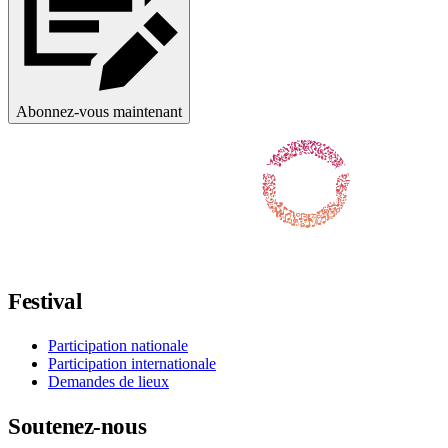
Abonnez-vous maintenant
Suivez-nous sur Facebook
Suivez-nous sur X / Twitter
Suivez-nous sur Instagram
Suivez-nous sur YouTube
Suivez-nous sur TikTok
Festival
Participation nationale
Participation internationale
Demandes de lieux
Soutenez-nous