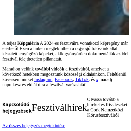
A teljes
Képgaléria
A 2024-es fesztiválra vonatkozó képregény már
elérhető! Ezen a linken megtekintheti a ragyogó fotósaink által
készített lenyűgöző képeket, akik gyönyörűen dokumentálták az idei
fesztivál felejthetetlen pillanatait.
Maradjon velünk
további videók
a fesztiválról, amelyet a
következő hetekben megosztunk közösségi oldalainkon. Feltétlenül
kövessen minket
Instagram
,
Facebook
,
TikTok
, és
x
maradj
naprakész és éld át újra a fesztivál varázslatát!
Olvassa tovább a
Kapcsolódó
Fesztiválhírek
híreket és frissítéseket
a Cork Nemzetközi
bejegyzések
Kórusfesztiválról
Az összes bejegyzés megtekintése