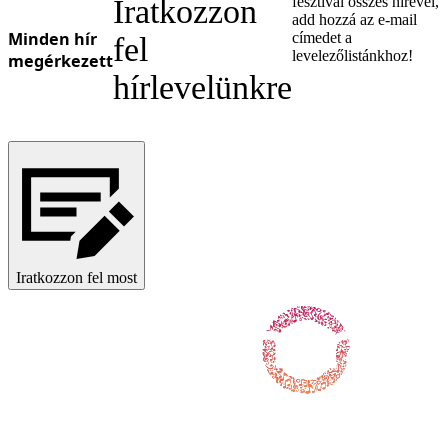
Iratkozzon
fesztivál összes hírével,
add hozzá az e-mail
Minden hír
címedet a
fel
levelezőlistánkhoz!
megérkezett
hírlevelünkre
Iratkozzon fel most
Kövess minket a Facebookon
Kövess minket X-en / Twitteren
Kövess minket Instagramon
Kövess minket a Youtube-on
Kövess minket a TikTokon