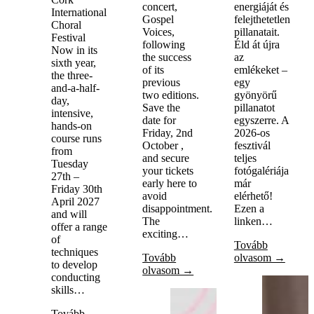
concert,
energiáját és
International
Gospel
felejthetetlen
Choral
Voices,
pillanatait.
Festival
following
Éld át újra
Now in its
the success
az
sixth year,
of its
emlékeket –
the three-
previous
egy
and-a-half-
two editions.
gyönyörű
day,
Save the
pillanatot
intensive,
date for
egyszerre. A
hands-on
Friday, 2nd
2026-os
course runs
October ,
fesztivál
from
and secure
teljes
Tuesday
your tickets
fotógalériája
27th –
early here to
már
Friday 30th
avoid
elérhető!
April 2027
disappointment.
Ezen a
and will
The
linken…
offer a range
exciting…
of
Tovább
techniques
Tovább
olvasom →
to develop
olvasom →
conducting
skills…
Tovább