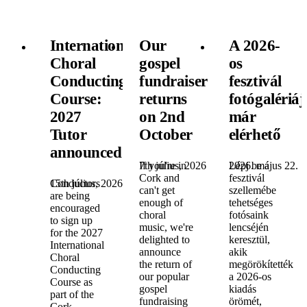
International
Our
A 2026-
Choral
gospel
os
Conducting
fundraiser
fesztivál
Course:
returns
fotógalériáj
2027
on 2nd
már
Tutor
October
elérhető
announced!
7th július, 2026
If you're in
2026. május 22.
Lépj be a
Cork and
fesztivál
15th július, 2026
Conductors
can't get
szellemébe
are being
enough of
tehetséges
encouraged
choral
fotósaink
to sign up
music, we're
lencséjén
for the 2027
delighted to
keresztül,
International
announce
akik
Choral
the return of
megörökítették
Conducting
our popular
a 2026-os
Course as
gospel
kiadás
part of the
fundraising
örömét,
Cork