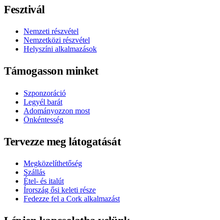
Fesztivál
Nemzeti részvétel
Nemzetközi részvétel
Helyszíni alkalmazások
Támogasson minket
Szponzoráció
Legyél barát
Adományozzon most
Önkéntesség
Tervezze meg látogatását
Megközelíthetőség
Szállás
Étel- és italút
Írország ősi keleti része
Fedezze fel a Cork alkalmazást