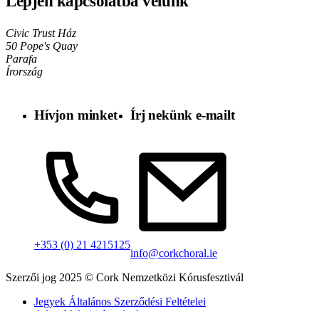
Lépjen kapcsolatba velünk
Civic Trust Ház
50 Pope's Quay
Parafa
Írország
Hívjon minket
Írj nekünk e-mailt
+353 (0) 21 4215125
info@corkchoral.ie
Szerzői jog 2025 © Cork Nemzetközi Kórusfesztivál
Jegyek Általános Szerződési Feltételei
Adatvédelmi irányelvek